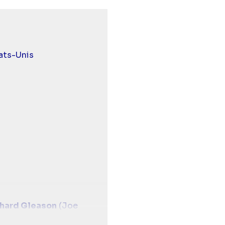
 et malentendants
ats-Unis
hard Gleason
(Joe