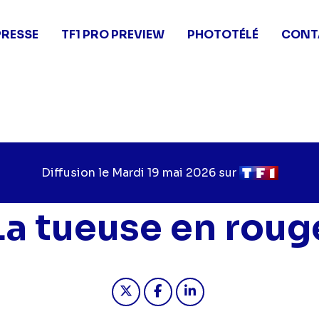
PRESSE
TF1 PRO PREVIEW
PHOTOTÉLÉ
CONT
Diffusion le
Jour
Mardi 19 mai 2026
sur
Chaîne
de
de
diffusion
diffusion
La tueuse en roug
Partager "2026-05-19 16:00 - L
Partager "2026-05-19 16:
Partager "2026-05-1