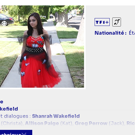
Sourds
Nationalité
Ét
ce
kefield
t dialogues :
Shanrah Wakefield
(Christa),
Allison Paige
(Kat),
Greg Perrow
(Jack),
Ric