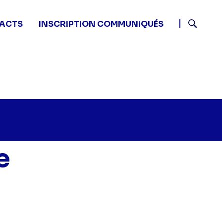
ACTS
INSCRIPTION COMMUNIQUÉS
Recherch
e
a tueuse en rouge - " sur twitter
00 - La tueuse en rouge - " sur facebook
9 16:00 - La tueuse en rouge - " sur linkedin