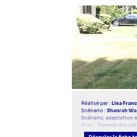
Casting
Réalisé par :
Lisa Fran
simba
Scénario :
Shanrah Wa
Scénario, adaptation e
Avec :
Tammin Sursok
Walsh)