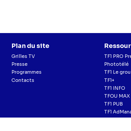
Plan du site
Ressour
Grilles TV
TF1 PRO Pr
Presse
Phototélé
Programmes
TF1 Le gro
Contacts
TF1+
TF1 INFO
TFOU MAX
TF1 PUB
TF1 AdMan
Mentions légales et CGU
Politique de confidentialité
Politiqu