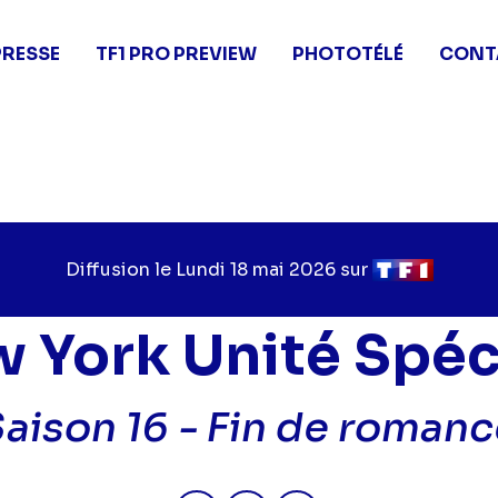
PRESSE
TF1 PRO PREVIEW
PHOTOTÉLÉ
CONT
Diffusion le
Jour
Lundi 18 mai 2026
sur
Chaîne
de
de
diffusion
diffusion
 York Unité Spéc
aison 16 -
Fin de romanc
Partager "2026-05-18 23:20 - 
Partager "2026-05-18 23:
Partager "2026-05-1