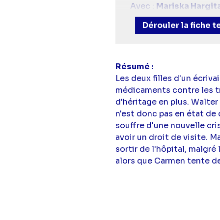
Avec :
Mariska Hargit
Dann Florek
(Donald C
Dérouler la fiche 
(Casey Novak)
Résumé
Les deux filles d'un écriv
médicaments contre les tro
d'héritage en plus. Walter
n'est donc pas en état de 
souffre d'une nouvelle cri
avoir un droit de visite. 
sortir de l'hôpital, malgr
alors que Carmen tente d