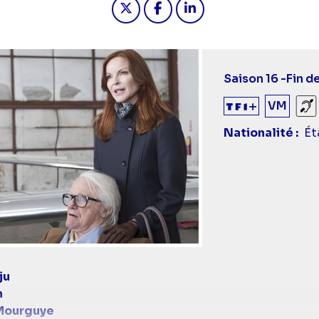
Saison 16 -
Fin d
VM
So
Nationalité
Ét
ju
n
Mourguye