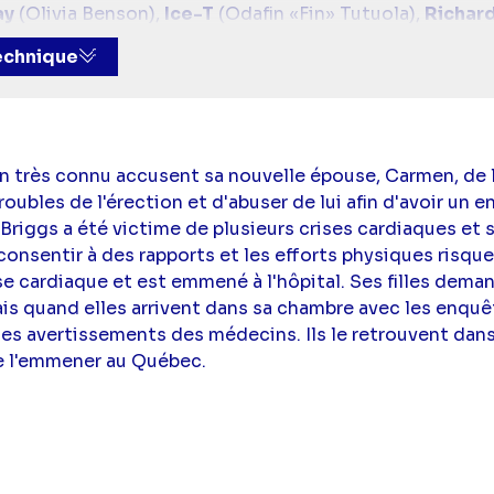
ay
(Olivia Benson),
Ice-T
(Odafin «Fin» Tutuola),
Richard
ragen),
Kelli Giddish
(Amanda Rollins),
Danny Pino
(Ni
technique
ain très connu accusent sa nouvelle épouse, Carmen, de 
ubles de l'érection et d'abuser de lui afin d'avoir un e
 Briggs a été victime de plusieurs crises cardiaques et 
consentir à des rapports et les efforts physiques risque
se cardiaque et est emmené à l'hôpital. Ses filles dema
Mais quand elles arrivent dans sa chambre avec les enquêt
é les avertissements des médecins. Ils le retrouvent dan
e l'emmener au Québec.