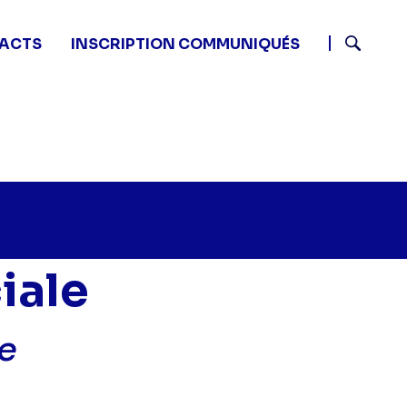
ACTS
INSCRIPTION COMMUNIQUÉS
Recherch
iale
e
New York Unité Spéciale - Fin de romance" sur twitter
20 - New York Unité Spéciale - Fin de romance" sur fa
8 23:20 - New York Unité Spéciale - Fin de romance" su