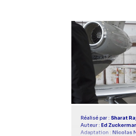
Casting
Réalisé par :
Sharat Ra
simba
Auteur :
Ed Zuckerma
Adaptation :
Nicolas 