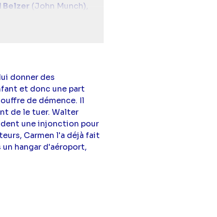
 Belzer
(John Munch),
ck Amaro),
Diane Neal
lui donner des
nfant et donc une part
souffre de démence. Il
nt de le tuer. Walter
ndent une injonction pour
eurs, Carmen l'a déjà fait
s un hangar d'aéroport,