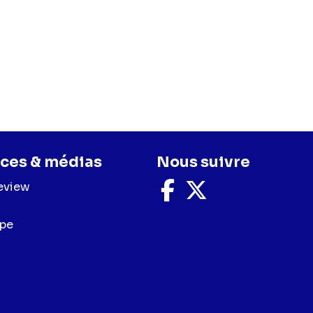
ces & médias
Nous suivre
eview
Nous
Nous
suivre
suivre
sur
sur
upe
Facebook
X