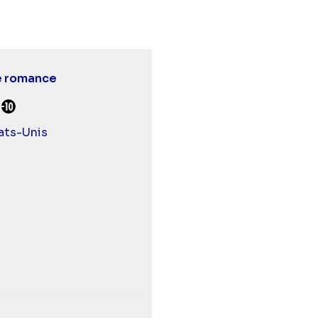
e romance
urds et malentendants
Déconseillé aux -10 ans
ats-Unis