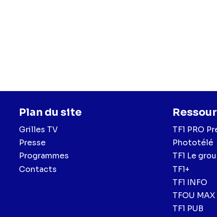
Plan du site
Ressour
Grilles TV
TF1 PRO Pr
Presse
Phototélé
Programmes
TF1 Le gro
Contacts
TF1+
TF1 INFO
TFOU MAX
TF1 PUB