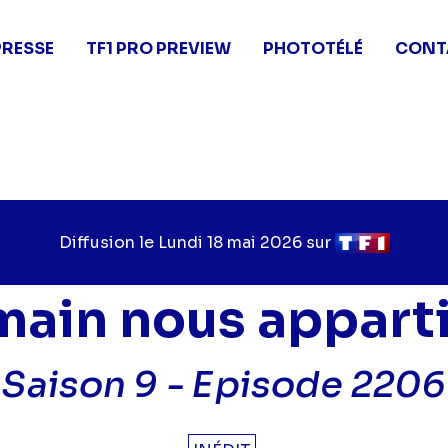
PRESSE
TF1 PRO PREVIEW
PHOTOTÉLÉ
CONT
Diffusion le
Jour
Lundi 18 mai 2026
sur
Chaîne
de
de
diffusion
diffusion
ain nous appart
Saison 9 -
Episode 2206