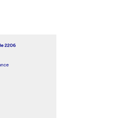
Demain nous appartient - Episode 2206" sur twitter
10 - Demain nous appartient - Episode 2206" sur faceb
8 19:10 - Demain nous appartient - Episode 2206" sur l
de 2206
 et malentendants
ance