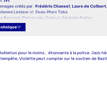
t
TF1
nnages créés par :
Frédéric Chansel
,
Laure de Colbert
bienne Lesieur
et
Jean-Marc Taba
e Barraud
,
Pierre Leix-Cote
et
Jérémie Patier
assen
,
Elisabeth Bost
,
Nicolas Brossette
,
Vincent Ger
technique
Phalippou
,
Marc Roux
,
Sandrine Sénès
et
William Wil
roch
,
Sven Jacquet
et
Nicolas Chrétien
 :
Sarah Belhassen
,
Elisabeth Bost
,
Nicolas Brossett
ais
,
Emmanuelle Phalippou
,
Marc Roux
,
Sandrine Sén
évélation pour le moins... étonnante à la police. Jack 
(Chloé Delcourt),
Sahelle de Figueiredo
(Noor Beddiar
 tempête, Violette peut compter sur le soutien de Bast
 Kiener
(Samuel Chardeau),
Kenza Said Couton
(Soraya
ron),
Samy Gharbi
(Karim Saeed),
Charlotte Gaccio
(Au
,
Shirley Bousquet
(Erica Vidal),
Hector Langevin
(Bart 
men),
Camille Genau
(Sara Raynaud),
Xavier Deluc
(Séba
ëlle Perraud),
Franck Monsigny
(Martin Constant),
Kam
ac
(Aurore Jacob),
Arnaud Henriet
(Sylvain Moreno),
Ar
lexandre Brasseur
(Alex Bertrand),
Youcef Agal
(Nordi
naud),
Anaïs Decraye
(Esmée Colin),
Thomas Fera
(Ben