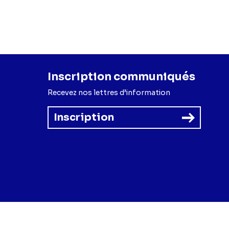
r),
Nicolas Jacquens
ette Mabilat
(Lizzie
),
Philippine Poiraud
lt
(Philippine Julliard),
Inscription communiqués
Recevez nos lettres d’information
Inscription
forme