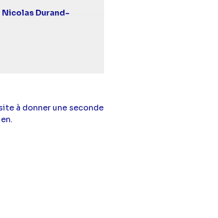
,
Nicolas Durand-
main
,
Eric Gueho
,
Cyril
lebrod Wegimont
e
,
Vincent Germain
,
ès
et
William
hésite à donner une seconde
),
Solène Hebert
ien.
 Beddiar),
Mayel
drey Roussel),
Adrien
Vallorta),
Raphaele
stien Perraud),
el Belghazi
(William
iane Seguillon
ne Becker),
Salomé
 Novot),
Dimitri