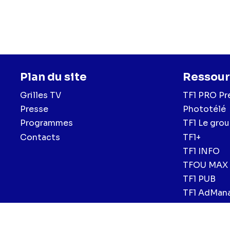
Fouque
(Jack Dumas-
(Bastien Kovac),
Ulyss
Dumas-Roussel),
Eloï
(Diane Colin),
Enzo Ro
Alice Varela
(Judith D
Avec la participation d
Plan du site
Ressour
Grilles TV
TF1 PRO Pr
Presse
Phototélé
Programmes
TF1 Le gro
Contacts
TF1+
TF1 INFO
TFOU MAX
TF1 PUB
TF1 AdMan
Menu
Mentions légales et CGU
Politique de confidentialité
Politiqu