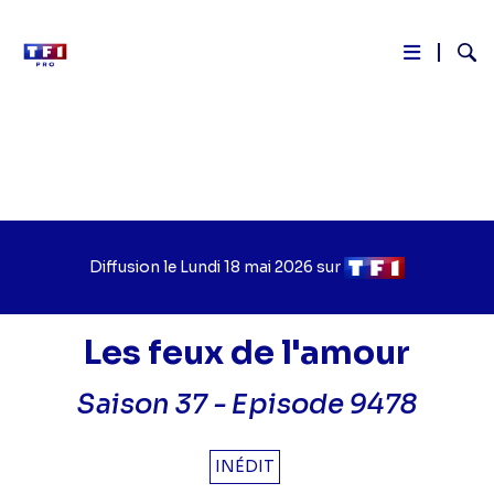
Reche
Aller
au
contenu
principal
Diffusion le
Jour
Lundi 18 mai 2026
sur
Chaîne
de
de
diffusion
diffusion
Les feux de l'amour
Saison 37 -
Episode 9478
INÉDIT