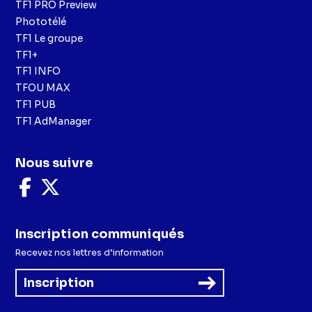
TF1 PRO Preview
Phototélé
TF1 Le groupe
TF1+
TF1 INFO
TFOU MAX
TF1 PUB
TF1 AdManager
Nous suivre
Nous
Nous
suivre
suivre
sur
sur
Facebook
X
Inscription communiqués
Recevez nos lettres d’information
Inscription