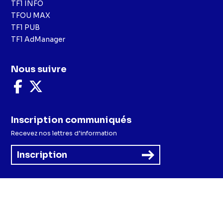
TF1 INFO
TFOU MAX
TF1 PUB
TF1 AdManager
Nous suivre
Nous
Nous
suivre
suivre
sur
sur
Facebook
X
Inscription communiqués
Recevez nos lettres d’information
Inscription
Menu
Mentions légales et CGU
Politique de confidentialité
Politique cookies
Préférences cookies
Accessibilité - Partiellement conforme
CGV