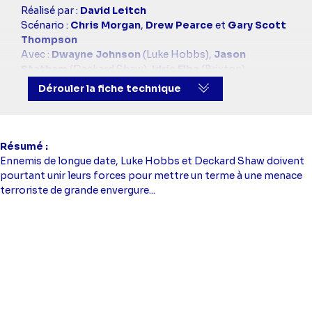
Casting
Réalisé par :
David Leitch
simba
Scénario :
Chris Morgan
,
Drew Pearce
et
Gary Scott
Thompson
Avec :
Dwayne Johnson
(Luke Hobbs),
Jason
Statham
(Deckard Shaw),
Idris Elba
(Brixton),
Vanessa Kirby
(Hattie),
Helen Mirren
(Queenie)
Dérouler la fiche technique
Résumé
Ennemis de longue date, Luke Hobbs et Deckard Shaw doivent
pourtant unir leurs forces pour mettre un terme à une menace
terroriste de grande envergure...