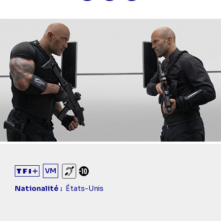
VM
Sourds et malentendants
Déconseillé aux -10 ans
Nationalité
États-Unis