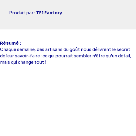
Casting
Produit par :
TF1 Factory
simba
Résumé
Chaque semaine, des artisans du goût nous délivrent le secret
de leur savoir-faire : ce qui pourrait sembler n’être qu’un détail,
mais qui change tout !