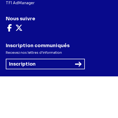
TF1 AdManager
Nous suivre
Nous
Nous
suivre
suivre
sur
sur
Facebook
X
Inscription communiqués
Recevez nos lettres d’information
Inscription
Menu
Mentions légales et CGU
Politique de confidentialité
Politique cookies
Préférences cookies
Accessibilité - Partiellement conforme
CGV