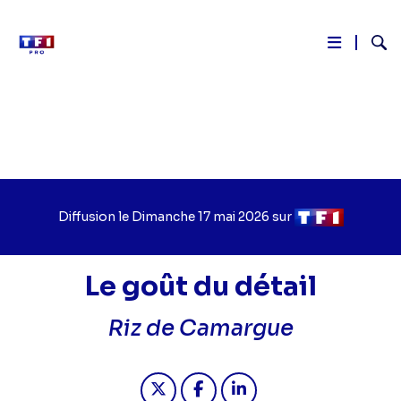
Reche
Aller
au
contenu
principal
Diffusion le
Jour
Dimanche 17 mai 2026
sur
Chaîne
de
de
diffusion
diffusion
Le goût du détail
Riz de Camargue
Partager "2026-05-17 20:45 - Le goû
Partager "2026-05-17 20:45 -
Partager "2026-05-17 2