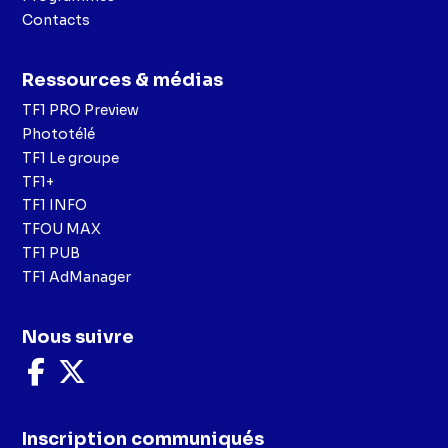
Contacts
Ressources & médias
TF1 PRO Preview
Phototélé
TF1 Le groupe
TF1+
TF1 INFO
TFOU MAX
TF1 PUB
TF1 AdManager
Nous suivre
Nous
Nous
suivre
suivre
sur
sur
Facebook
X
Inscription communiqués