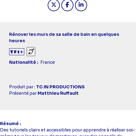
Partager "2026-05-17 19:50 - Ma mai
Partager "2026-05-17 19:50 -
Partager "2026-05-17 1
Rénover les murs de sa salle de bain en quelques
heures
Sourds et malentendants
Nationalité
France
Casting
Produit par :
TC IN PRODUCTIONS
simba
Présenté par
Matthieu Ruffault
Résumé
Des tutoriels clairs et accessibles pour apprendre à réaliser soi-