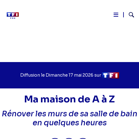
Reche
Aller
au
contenu
principal
Diffusion le
Jour
Dimanche 17 mai 2026
sur
Chaîne
de
de
diffusion
diffusion
Ma maison de A à Z
Rénover les murs de sa salle de bain
en quelques heures