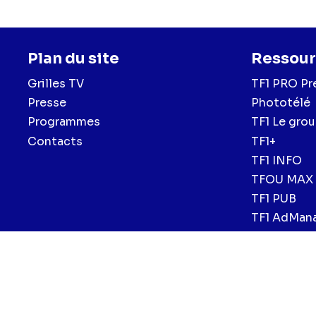
Plan du site
Ressour
Grilles TV
TF1 PRO Pr
Presse
Phototélé
Programmes
TF1 Le gro
Contacts
TF1+
TF1 INFO
TFOU MAX
TF1 PUB
TF1 AdMan
Menu
Mentions légales et CGU
Politique de confidentialité
Politiqu
CGV