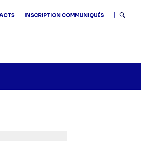
ACTS
INSCRIPTION COMMUNIQUÉS
Recherch
tits plats en équilibre - -" sur twitter
0 - Petits plats en équilibre - -" sur facebook
 19:50 - Petits plats en équilibre - -" sur linkedin