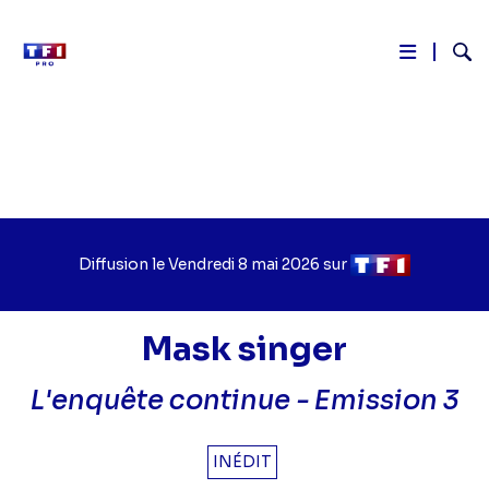
Reche
Aller
au
contenu
principal
Diffusion le
Jour
Vendredi 8 mai 2026
sur
Chaîne
de
de
diffusion
diffusion
Mask singer
L'enquête continue - Emission 3
INÉDIT