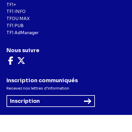
TF1+
TF1 INFO
TFOU MAX
TF1 PUB
TF1 AdManager
Nous suivre
Nous
Nous
suivre
suivre
sur
sur
Facebook
X
Inscription communiqués
Recevez nos lettres d’information
Inscription
Menu
Mentions légales et CGU
Politique de confidentialité
Politique cookies
Préférences cookies
Accessibilité - Partiellement conforme
CGV