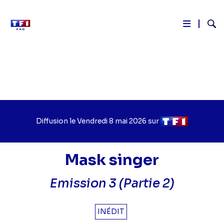
Reche
Aller
au
contenu
principal
Diffusion le
Jour
Vendredi 8 mai 2026
sur
Chaîne
de
de
diffusion
diffusion
Mask singer
Emission 3 (Partie 2)
INÉDIT