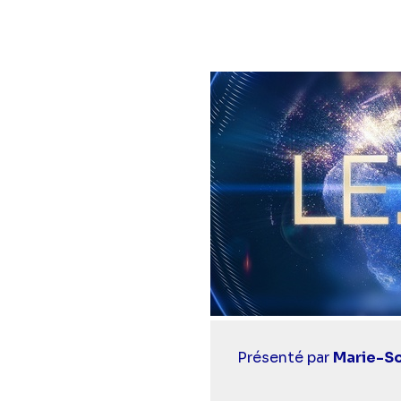
Casting
Présenté par
Marie-So
simba