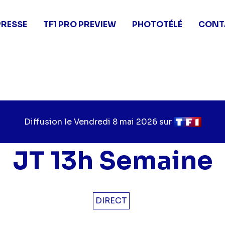
PRESSE
TF1 PRO PREVIEW
PHOTOTÉLÉ
CONT
Diffusion le
Jour
Vendredi 8 mai 2026
sur
Chaîne
de
de
diffusion
diffusion
JT 13h Semaine
DIRECT