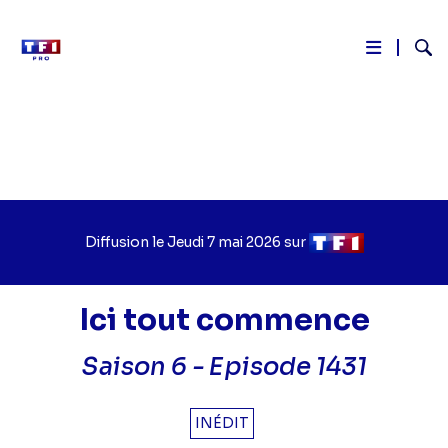
Reche
Aller
au
contenu
principal
Diffusion le
Jour
Jeudi 7 mai 2026
sur
Chaîne
de
de
diffusion
diffusion
Ici tout commence
Saison 6 -
Episode 1431
INÉDIT