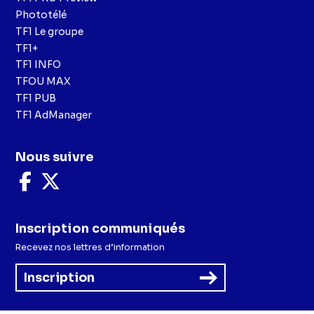
Phototélé
TF1 Le groupe
TF1+
TF1 INFO
TFOU MAX
TF1 PUB
TF1 AdManager
Nous suivre
Nous
Nous
suivre
suivre
sur
sur
Facebook
X
Inscription communiqués
Recevez nos lettres d’information
Inscription