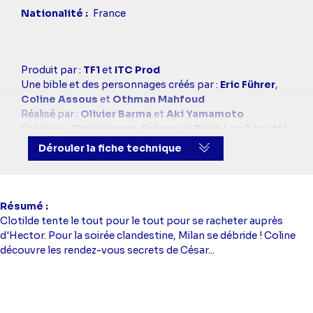
Nationalité
France
Casting
Produit par :
TF1
et
ITC Prod
simba
Une bible et des personnages créés par :
Eric Führer
,
Coline Assous
et
Othman Mahfoud
Réalisé par :
Olivier Barma
et
Aki Yamamoto
Scénario :
Claire Kanny
,
Solenn Le Priol
,
Lou Bonetti
,
Julia Folio
,
Christophe Pagès
,
Raphaël Samzun
,
Dérouler la fiche technique
Pharell Pisieczko
et
Claudine Natkin
Dialogues :
Sonia Emamzadeh
,
Marguerite
Didierjean
et
Chloé Glachant
Scénario et adaptation :
Claire Kanny
,
Solenn Le Priol
,
Résumé
Lou Bonetti
,
Julia Folio
,
Christophe Pagès
,
Raphaël
Clotilde tente le tout pour le tout pour se racheter auprès
Samzun
,
Pharell Pisieczko
et
Claudine Natkin
d'Hector. Pour la soirée clandestine, Milan se débride ! Coline
Avec :
Benjamin Baroche
(Emmanuel Teyssier),
Elsa
découvre les rendez-vous secrets de César...
Lunghini
(Clotilde Armand),
Robin Ventura
(Loup
Novak),
Lucie Flory
(Joséphine Garnier),
Janis Abrikh
(Joachim Guerraud),
Sabine Perraud
(Constance
Teyssier),
Lucien Belvès
(Lionnel Lanneau),
Maïa