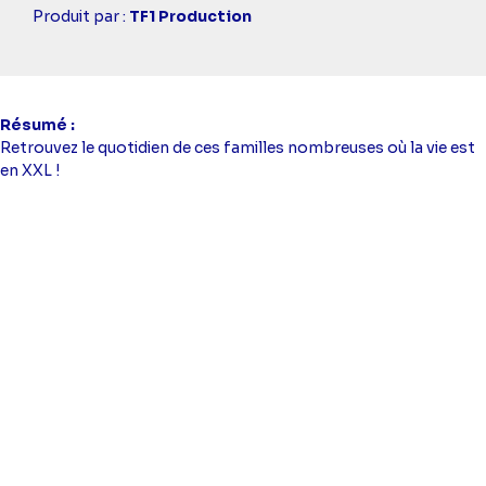
Casting
Produit par :
TF1 Production
simba
Résumé
Retrouvez le quotidien de ces familles nombreuses où la vie est
en XXL !