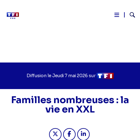
Reche
Aller
au
contenu
principal
Diffusion le
Jour
Jeudi 7 mai 2026
sur
Chaîne
de
de
diffusion
diffusion
Familles nombreuses : la
vie en XXL
Partager "2026-05-07 17:30 - Famill
Partager "2026-05-07 17:30 -
Partager "2026-05-07 1