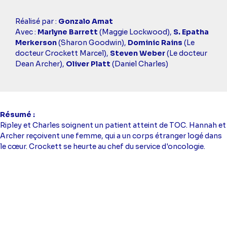
Casting
Réalisé par :
Gonzalo Amat
simba
Avec :
Marlyne Barrett
(Maggie Lockwood),
S. Epatha
Merkerson
(Sharon Goodwin),
Dominic Rains
(Le
docteur Crockett Marcel),
Steven Weber
(Le docteur
Dean Archer),
Oliver Platt
(Daniel Charles)
Résumé
Ripley et Charles soignent un patient atteint de TOC. Hannah et
Archer reçoivent une femme, qui a un corps étranger logé dans
le cœur. Crockett se heurte au chef du service d'oncologie.