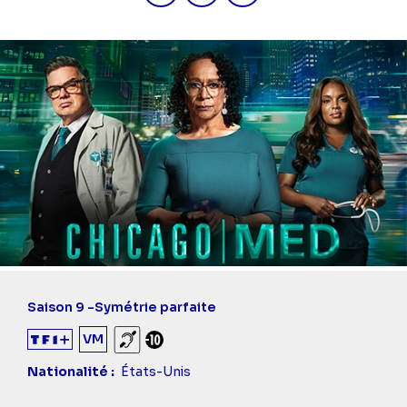
Saison 9 -
Symétrie parfaite
VM
Sourds et malentendants
Déconseillé aux -10 ans
Nationalité
États-Unis