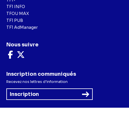
TF1 INFO
TFOU MAX
TF1 PUB
TF1 AdManager
Nous suivre
Nous
Nous
suivre
suivre
sur
sur
Facebook
X
Inscription communiqués
Recevez nos lettres d’information
Inscription
Menu
Mentions légales et CGU
Politique de confidentialité
Politique cookies
Préférences cookies
Accessibilité - Partiellement conforme
CGV