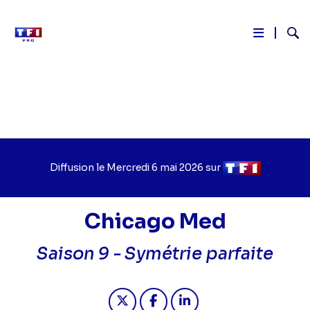
Reche
Aller
au
contenu
principal
Diffusion le
Jour
Mercredi 6 mai 2026
sur
Chaîne
de
de
diffusion
diffusion
Chicago Med
Saison 9 -
Symétrie parfaite
Partager "2026-05-06 00:45 - Chica
Partager "2026-05-06 00:45 
Partager "2026-05-06 