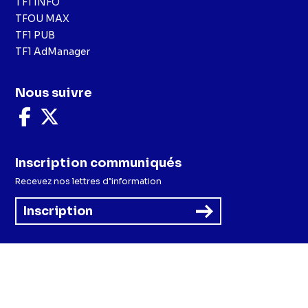
TF1 INFO
TFOU MAX
TF1 PUB
TF1 AdManager
Nous suivre
Nous
Nous
suivre
suivre
sur
sur
Facebook
X
Inscription communiqués
Recevez nos lettres d’information
Inscription
Menu
Mentions légales et CGU
Politique de confidentialité
Politique cookies
Préférences cookies
Accessibilité - Partiellement conforme
CGV