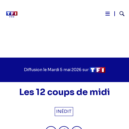
Reche
Aller
au
contenu
principal
Diffusion le
Jour
Mardi 5 mai 2026
sur
Chaîne
de
de
diffusion
diffusion
Les 12 coups de midi
INÉDIT
Partager "2026-05-05 11:50 - Les 12
Partager "2026-05-05 11:50 -
Partager "2026-05-05 1