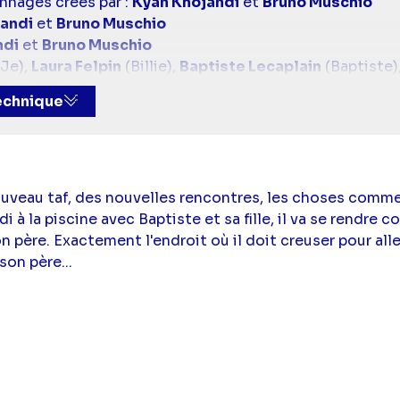
nnages créés par :
Kyan Khojandi
et
Bruno Muschio
andi
et
Bruno Muschio
ndi
et
Bruno Muschio
Je),
Laura Felpin
(Billie),
Baptiste Lecaplain
(Baptiste)
ndi
(Keyvan),
Mikaël Alhawi
(Ben),
Théo Babac
(Vendeu
technique
ugnies
(Petite fille incendie),
Aude Cogny-Goubert
(Ma
cheportiche
(Journaliste / Anne),
Greg Romano
(Le p
hjan
(Le polémiste),
Jules Mariot
(Je 7 ans),
Elsa de Be
haël Carlier
(Jérôme),
Eric Laugérias
(L'oncle),
Eric R
(Mère de Je),
Axelle Bossard
(La tante),
Marc Fraize
(T
ouveau taf, des nouvelles rencontres, les choses comm
ustik
(Le propriétaire),
Jade Guisguillert
(Gloria),
Mari
di à la piscine avec Baptiste et sa fille, il va se rendre
de Baptiste),
Johan Legiel
(Barbershop quartet),
André
 père. Exactement l'endroit où il doit creuser pour alle
Rodrigue Okila
(Barbershop quartet),
Rudy Desbonnes
on père...
V
(Le glacier),
Fabian Wolfrom
(Père de Je 25 ans),
Amé
 Kominek
(L'oncle 30 ans),
Arsen Cheruel
(Je 12 ans),
B
e :
Doria Tillier
(Elle),
Thomas VDB
(Bernard le RH),
Jea
Astier
(Psy bourré)