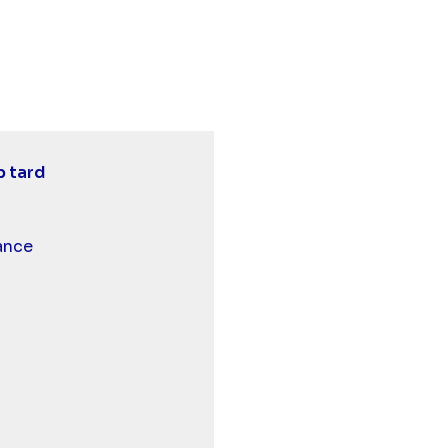
ef.2 - bref. C'était trop tard" sur twitter
5 - bref.2 - bref. C'était trop tard" sur facebook
 21:45 - bref.2 - bref. C'était trop tard" sur linkedin
p tard
 et malentendants
ance