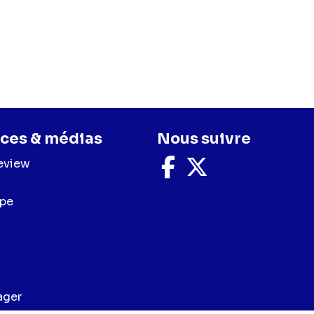
ces & médias
Nous suivre
eview
Nous
Nous
suivre
suivre
sur
sur
upe
Facebook
X
ager