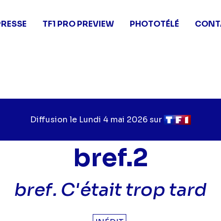
PRESSE
TF1 PRO PREVIEW
PHOTOTÉLÉ
CONT
Diffusion le
Jour
Lundi 4 mai 2026
sur
Chaîne
de
de
diffusion
diffusion
bref.2
bref. C'était trop tard