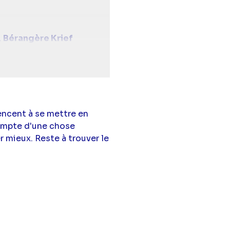
,
Bérangère Krief
r magasin de
man petite fille
ompier),
Pablo Mira
(Le
lilovsky
(Maîtresse de
eynaud-Fourton
(Père
hierry),
Claire Conty
encent à se mettre en
ama Gueye
(Anaïs),
 compte d'une chose
 Ebongue Bonny
r mieux. Reste à trouver le
(Barbershop quartet),
lie Ducobu
(Père de
althazar Jakob
(Frère
n-Paul Rouve
(Jean-