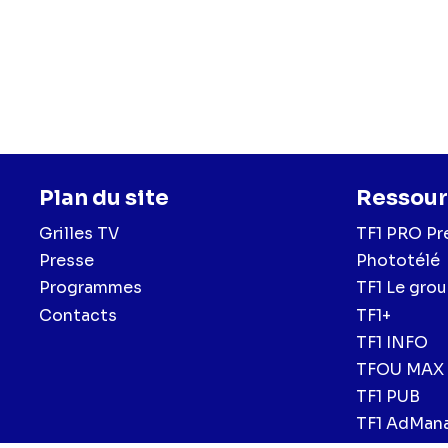
Plan du site
Ressour
Grilles TV
TF1 PRO Pr
Presse
Phototélé
Programmes
TF1 Le gro
Contacts
TF1+
TF1 INFO
TFOU MAX
TF1 PUB
TF1 AdMan