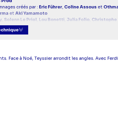
 Prod
nnages créés par :
Eric Führer
,
Coline Assous
et
Othma
arma
et
Aki Yamamoto
y
,
Solenn Le Priol
,
Lou Bonetti
,
Julia Folio
,
Christophe
eczko
et
Claudine Natkin
technique
,
Marguerite Didierjean
et
Chloé Glachant
 :
Claire Kanny
,
Solenn Le Priol
,
Lou Bonetti
,
Julia Foli
ell Pisieczko
et
Claudine Natkin
che
(Emmanuel Teyssier),
Elsa Lunghini
(Clotilde Arman
ory
(Joséphine Garnier),
Janis Abrikh
(Joachim Guerra
ts. Face à Noé, Teyssier arrondit les angles. Avec Ferdin
Lucien Belvès
(Lionnel Lanneau),
Maïa Bringue
(Zoé La
emaire
(Carla Furiani),
Bérénice Tannenberg
(Bérénice 
,
Stéphane Blancafort
(Marc Leroy),
Catherine Marcha
 Listrac),
Hubert Roulleau
(Stanislas du Chesnay),
Ginn
(Coline Morel),
Maxym Anciaux
(Gaspard Delange),
Mar
ust
(Anaïs Grimbert),
Gabriel Réhsé
(Milan Hemery),
M
illaume Cramoisan
(Hector Jourdain),
Aurélie Vaneck
Mame
(Denis Sanko),
Oscar Al Hafiane
(Malik Benaïssa),
ois
(Ferdinand Castelmont),
Laurence Facelina
(Pénélo