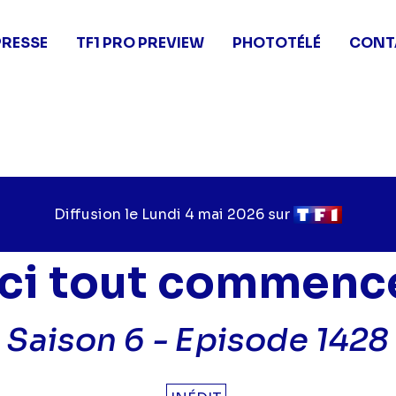
PRESSE
TF1 PRO PREVIEW
PHOTOTÉLÉ
CONT
Diffusion le
Jour
Lundi 4 mai 2026
sur
Chaîne
de
de
diffusion
diffusion
Ici tout commenc
Saison 6 -
Episode 1428