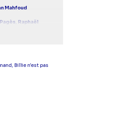
n Mahfoud
 Pagès
,
Raphaël
o
,
Christophe Pagès
,
d),
Robin Ventura
ud),
Sabine Perraud
and, Billie n'est pas
nneau),
Loan Becmont
Leblond),
Vanessa
l
(Claire Guinot),
ie Watson
(Angèle
gaux Aguilar
(Billie
arie-Christine Adam
(Jeanne Sanko
Kei Carasena
(Noé
pe Becker),
Alexandra