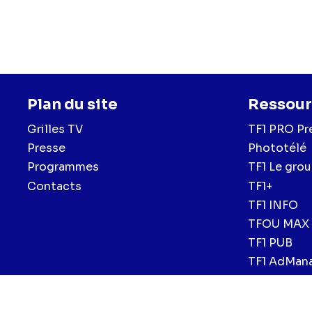
Favalli
(Maya Dubois)
Lehmann
(Anouk Reve
Avec la participation d
Plan du site
Ressour
Grilles TV
TF1 PRO Pr
Presse
Phototélé
Programmes
TF1 Le gro
Contacts
TF1+
TF1 INFO
TFOU MAX
TF1 PUB
TF1 AdMan
Menu
Mentions légales et CGU
Politique de confidentialité
Politiqu