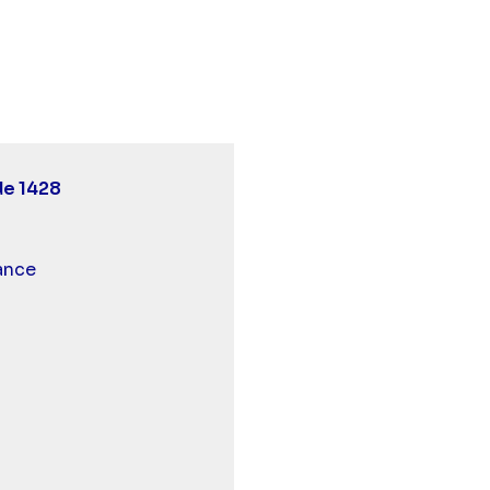
Ici tout commence - Episode 1428" sur twitter
:30 - Ici tout commence - Episode 1428" sur facebook
04 18:30 - Ici tout commence - Episode 1428" sur linke
de 1428
 et malentendants
ance