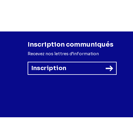
ël Sanko),
Vanille
 Abelian)
Inscription communiqués
Recevez nos lettres d’information
Inscription
forme