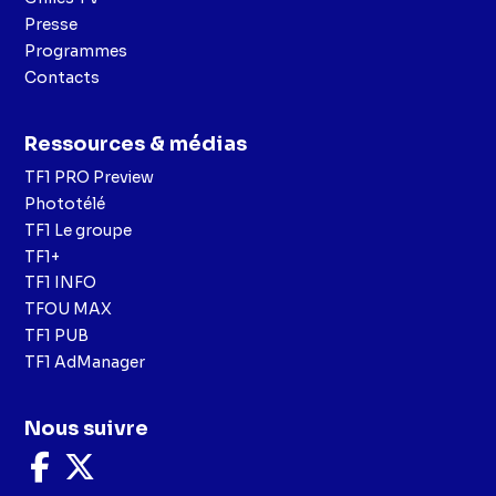
Presse
Programmes
Contacts
Ressources & médias
TF1 PRO Preview
Phototélé
TF1 Le groupe
TF1+
TF1 INFO
TFOU MAX
TF1 PUB
TF1 AdManager
Nous suivre
Nous
Nous
suivre
suivre