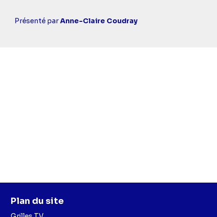
Casting
Présenté par
Anne-Claire Coudray
simba
Plan du site
Grilles TV