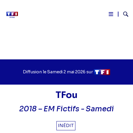
Reche
Aller
au
contenu
principal
Diffusion le
Jour
Samedi 2 mai 2026
sur
Chaîne
de
de
diffusion
diffusion
TFou
2018 – EM Fictifs -
Samedi
INÉDIT