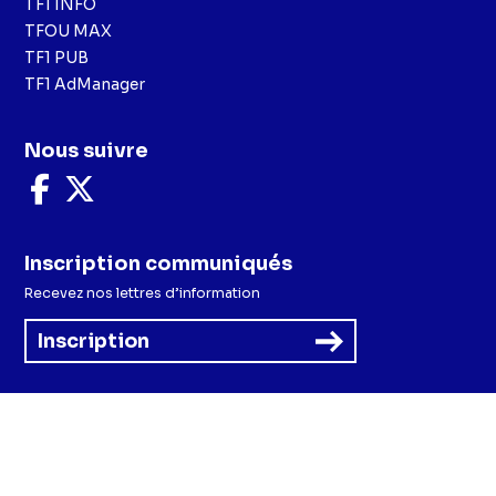
TF1 INFO
TFOU MAX
TF1 PUB
TF1 AdManager
Nous suivre
Nous
Nous
suivre
suivre
sur
sur
Facebook
X
Inscription communiqués
Recevez nos lettres d’information
Inscription
Menu
Mentions légales et CGU
Politique de confidentialité
Politique cookies
Préférences cookies
Accessibilité - Partiellement conforme
CGV