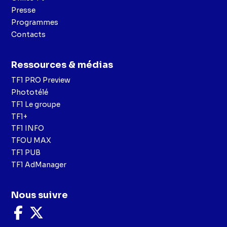
Presse
Programmes
Contacts
Ressources & médias
TF1 PRO Preview
Phototélé
TF1 Le groupe
TF1+
TF1 INFO
TFOU MAX
TF1 PUB
TF1 AdManager
Nous suivre
Nous
Nous
suivre
suivre