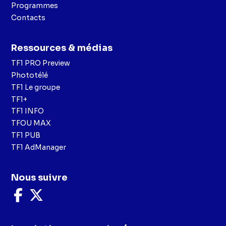
Programmes
Contacts
Ressources & médias
TF1 PRO Preview
Phototélé
TF1 Le groupe
TF1+
TF1 INFO
TFOU MAX
TF1 PUB
TF1 AdManager
Nous suivre
Nous
Nous
suivre
suivre
sur
sur
Facebook
X