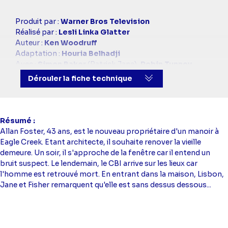
Casting
Produit par :
Warner Bros Television
simba
Réalisé par :
Lesli Linka Glatter
Auteur :
Ken Woodruff
Adaptation :
Houria Belhadji
Avec :
Simon Baker
(Patrick Jane),
Robin Tunney
(Teresa Lisbon),
Tim Kang
(Kimball Cho),
Owain
Dérouler la fiche technique
Yeoman
(Wayne Rigsby),
Amanda Righetti
(Grace
Van Pelt)
Résumé
Allan Foster, 43 ans, est le nouveau propriétaire d'un manoir à
Eagle Creek. Etant architecte, il souhaite renover la vieille
demeure. Un soir, il s'approche de la fenêtre car il entend un
bruit suspect. Le lendemain, le CBI arrive sur les lieux car
l'homme est retrouvé mort. En entrant dans la maison, Lisbon,
Jane et Fisher remarquent qu'elle est sans dessus dessous...