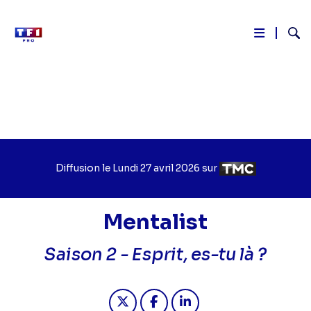
Reche
Aller
au
contenu
principal
Diffusion le
Jour
Lundi 27 avril 2026
sur
Chaîne
de
de
diffusion
diffusion
Mentalist
Saison 2 -
Esprit, es-tu là ?
Partager "2026-04-27 13:55 - Mentali
Partager "2026-04-27 13:55 - 
Partager "2026-04-27 13