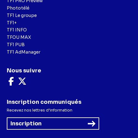
TF1 PRO Preview
Phototélé
TF1 Le groupe
TF1+
TF1 INFO
TFOU MAX
TF1 PUB
TF1 AdManager
Nous suivre
Nous
Nous
suivre
suivre
sur
sur
Facebook
X
Inscription communiqués
Recevez nos lettres d’information
Inscription