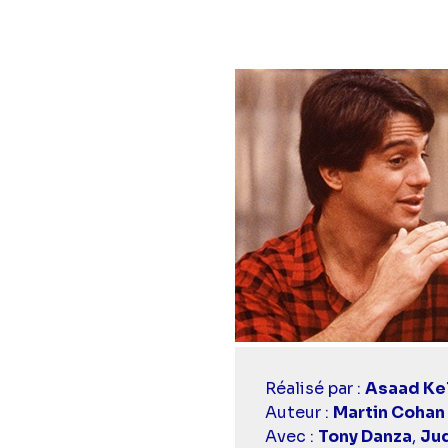
Casting
Réalisé par :
Asaad Ke
simba
Auteur :
Martin Cohan
Avec :
Tony Danza
,
Jud