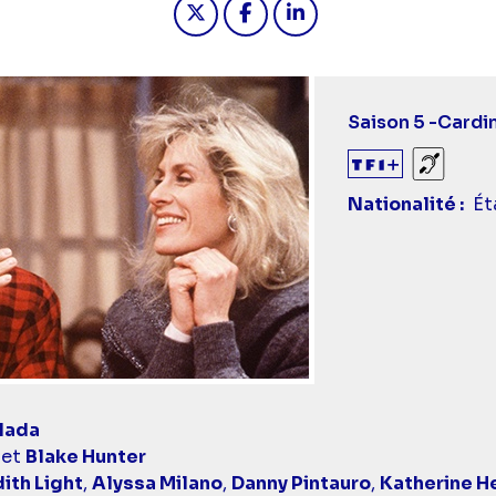
Saison 5 -
Cardin
Sourds
Nationalité
Ét
lada
et
Blake Hunter
ith Light
,
Alyssa Milano
,
Danny Pintauro
,
Katherine 