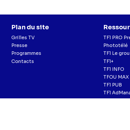
Plan du site
Ressour
Grilles TV
TF1 PRO Pr
Presse
Phototélé
Programmes
TF1 Le gro
Contacts
TF1+
TF1 INFO
TFOU MAX
TF1 PUB
TF1 AdMan
Menu
Mentions légales et CGU
Politique de confidentialité
Politiqu
CGV