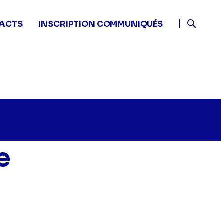
ACTS
INSCRIPTION COMMUNIQUÉS
Recherch
e
adame est servie - Cardinal Sin" sur twitter
20 - Madame est servie - Cardinal Sin" sur facebook
7 13:20 - Madame est servie - Cardinal Sin" sur linkedi