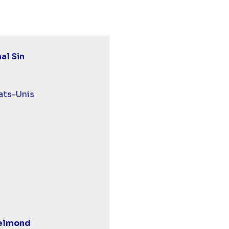
al Sin
 et malentendants
ats-Unis
Helmond