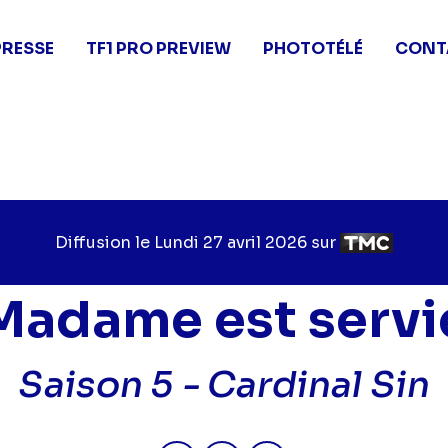
PRESSE
TF1 PRO PREVIEW
PHOTOTÉLÉ
CONT
Diffusion le
Jour
Lundi 27 avril 2026
sur
Chaîne
de
de
diffusion
diffusion
Madame est servi
Saison 5 -
Cardinal Sin
Partager "2026-04-27 13:20 - M
Partager "2026-04-27 13:
Partager "2026-04-2