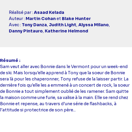
Casting
Réalisé par :
Asaad Kelada
simba
Auteur :
Martin Cohan
et
Blake Hunter
Avec :
Tony Danza
,
Judith Light
,
Alyssa Milano
,
Danny Pintauro
,
Katherine Helmond
Résumé
Sam veut aller avec Bonnie dans le Vermont pour un week-end
de ski. Mais lorsqu'elle apprend à Tony que la soeur de Bonnie
sera là pour les chaperonner, Tony refuse de la laisser partir. La
dernière fois qu'elle les a emmené à un concert de rock, la soeur
de Bonnie a tout simplement oublié de les ramener. Sam quitte
la maison comme une furie, sa valise à la main. Elle se rend chez
Bonnie et repense, au travers d'une série de flashbacks, à
l'attitude si protectrice de son père...