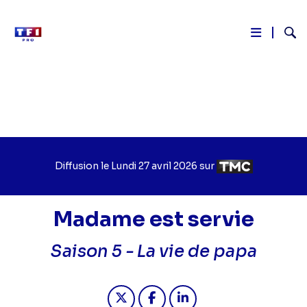
Reche
Aller
au
contenu
principal
Diffusion le
Jour
Lundi 27 avril 2026
sur
Chaîne
de
de
diffusion
diffusion
Madame est servie
Saison 5 -
La vie de papa
Partager "2026-04-27 11:50 - Madame
Partager "2026-04-27 11:50 -
Partager "2026-04-27 1