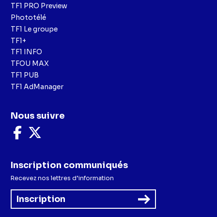
TF1 PRO Preview
Phototélé
TF1 Le groupe
TF1+
TF1 INFO
TFOU MAX
TF1 PUB
TF1 AdManager
Nous suivre
Nous
Nous
suivre
suivre
sur
sur
Facebook
X
Inscription communiqués
Recevez nos lettres d’information
Inscription