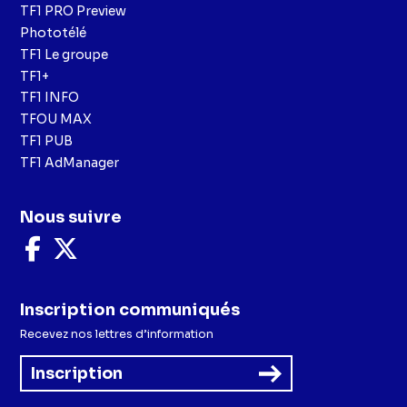
TF1 PRO Preview
Phototélé
TF1 Le groupe
TF1+
TF1 INFO
TFOU MAX
TF1 PUB
TF1 AdManager
Nous suivre
Nous
Nous
suivre
suivre
sur
sur
Facebook
X
Inscription communiqués
Recevez nos lettres d’information
Inscription