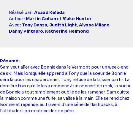
Casting
Réalisé par :
Asaad Kelada
simba
Auteur :
Martin Cohan
et
Blake Hunter
Avec :
Tony Danza
,
Judith Light
,
Alyssa Milano
,
Danny Pintauro
,
Katherine Helmond
Résumé
Sam veut aller avec Bonnie dans le Vermont pour un week-end
de ski. Mais lorsqu'elle apprend à Tony que la soeur de Bonnie
sera là pour les chaperonner, Tony refuse de la laisser partir. La
dernière fois qu'elle les a emmené à un concert de rock, la soeur
de Bonnie a tout simplement oublié de les ramener. Sam quitte
la maison comme une furie, sa valise à la main. Elle se rend chez
Bonnie et repense, au travers d'une série de flashbacks, à
l'attitude si protectrice de son père...