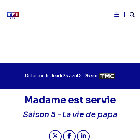
Reche
Aller
au
contenu
principal
Diffusion le
Jour
Jeudi 23 avril 2026
sur
Chaîne
de
de
diffusion
diffusion
Madame est servie
Saison 5 -
La vie de papa
Partager "2026-04-23 13:20 - Madame
Partager "2026-04-23 13:20 -
Partager "2026-04-23 1