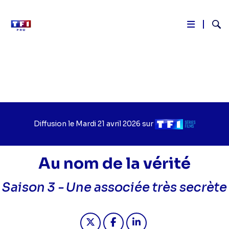
Reche
Aller
au
contenu
principal
Diffusion le
Jour
Mardi 21 avril 2026
sur
Chaîne
de
de
diffusion
diffusion
Au nom de la vérité
Saison 3 -
Une associée très secrète
Partager "2026-04-21 10:15 - Au nom
Partager "2026-04-21 10:15 -
Partager "2026-04-21 10