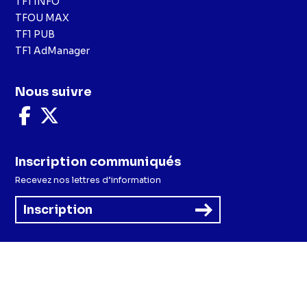
TF1 INFO
TFOU MAX
TF1 PUB
TF1 AdManager
Nous suivre
Nous
Nous
suivre
suivre
sur
sur
Facebook
X
Inscription communiqués
Recevez nos lettres d’information
Inscription
Menu
Mentions légales et CGU
Politique de confidentialité
Politique cookies
Préférences cookies
Accessibilité - Partiellement conforme
CGV