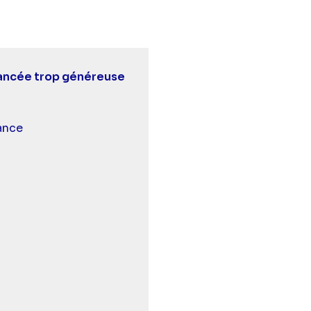
iancée trop généreuse
 et malentendants
ance