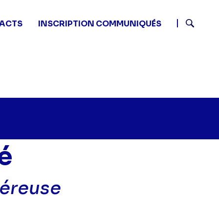
ACTS
INSCRIPTION COMMUNIQUÉS
Recherch
é
néreuse
u nom de la vérité - Une fiancée trop généreuse" sur t
40 - Au nom de la vérité - Une fiancée trop généreuse
1 09:40 - Au nom de la vérité - Une fiancée trop génér