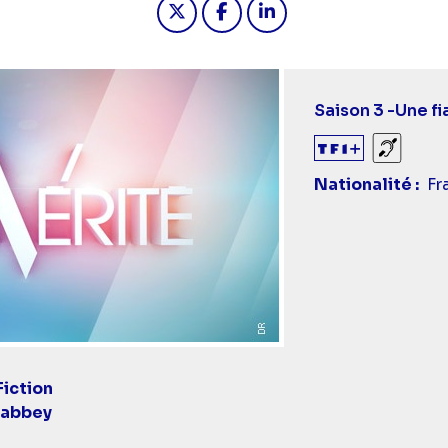
Saison 3 -
Une f
Sourds
Nationalité
Fr
Fiction
Labbey