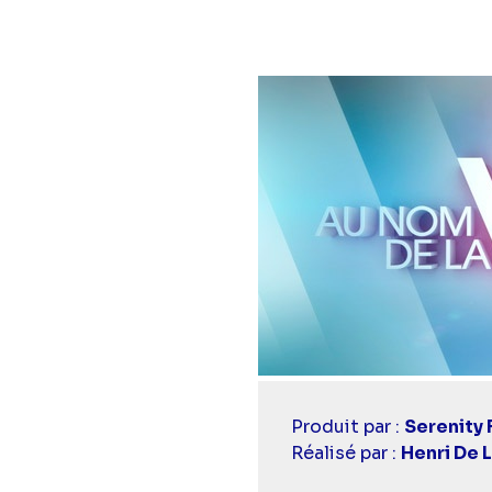
Casting
Produit par :
Serenity 
simba
Réalisé par :
Henri De 