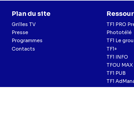
Plan du site
Ressour
Grilles TV
TF1 PRO Pr
Presse
Phototélé
Programmes
TF1 Le gro
Contacts
TF1+
TF1 INFO
TFOU MAX
TF1 PUB
TF1 AdMan
Menu
Mentions légales et CGU
Politique de confidentialité
Politiqu
CGV