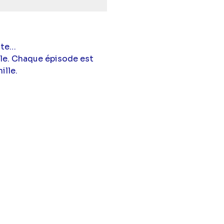
nte…
ale. Chaque épisode est
ille.