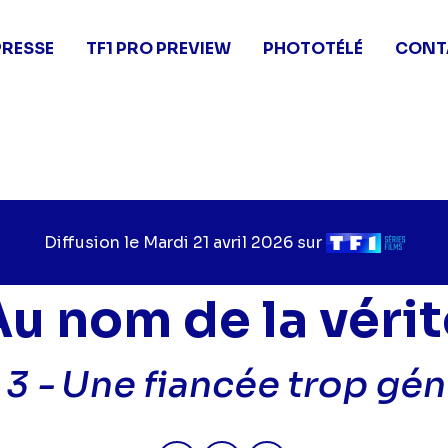
PRESSE
TF1 PRO PREVIEW
PHOTOTÉLÉ
CONT
Diffusion le
Jour
Mardi 21 avril 2026
sur
Chaîne
de
de
diffusion
diffusion
Au nom de la vérit
 3 -
Une fiancée trop gé
Partager "2026-04-21 09:40 - A
Partager "2026-04-21 09:
Partager "2026-04-2