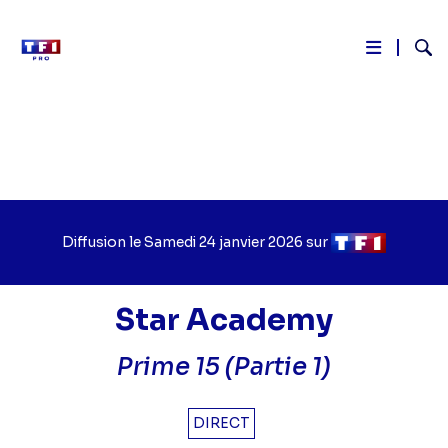
Reche
Aller
au
contenu
principal
Diffusion le
Jour
Samedi 24 janvier 2026
sur
Chaîne
de
de
diffusion
diffusion
Star Academy
Prime 15 (Partie 1)
DIRECT