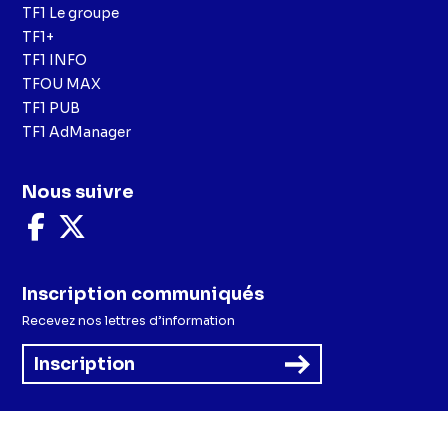
TF1 Le groupe
TF1+
TF1 INFO
TFOU MAX
TF1 PUB
TF1 AdManager
Nous suivre
Nous
Nous
suivre
suivre
sur
sur
Facebook
X
Inscription communiqués
Recevez nos lettres d’information
Inscription
Menu
Mentions légales et CGU
Politique de confidentialité
Politique cookies