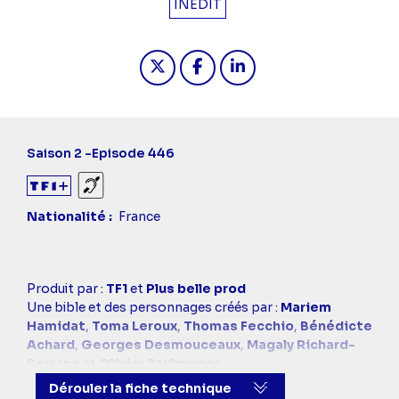
INÉDIT
Partager "2025-10-21 14:00 - Plus be
Partager "2025-10-21 14:00 - 
Partager "2025-10-21 14
Saison 2 -
Episode 446
Sourds et malentendants
Nationalité
France
Casting
Produit par :
TF1
et
Plus belle prod
simba
Une bible et des personnages créés par :
Mariem
Hamidat
,
Toma Leroux
,
Thomas Fecchio
,
Bénédicte
Achard
,
Georges Desmouceaux
,
Magaly Richard-
Serrano
et
Olivier Szulzynger
Réalisé par :
Nicolas Vray
et
Marion Lallier
Dérouler la fiche technique