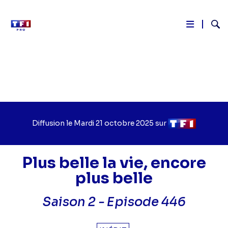
Reche
Aller
au
contenu
principal
Diffusion le
Jour
Mardi 21 octobre 2025
sur
Chaîne
de
de
diffusion
diffusion
Plus belle la vie, encore
plus belle
Saison 2 -
Episode 446