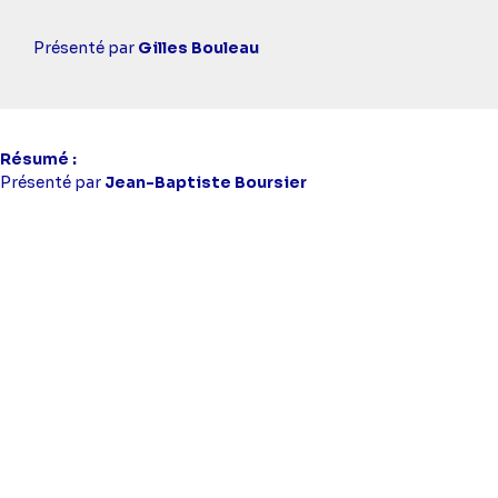
Casting
Présenté par
Gilles Bouleau
simba
Résumé
Présenté par
Jean-Baptiste Boursier