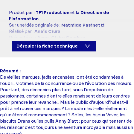
Casting
Produit par :
TF1 Production
et
la Direction de
simba
l'Information
Sur une idée originale de :
Mathilde Pasinetti
Réalisé par :
Anaïs Ciura
Présenté par
Anne-Claire Coudray
Images :
Antoine Schmidt
Dérouler la fiche technique
Montage :
Samuel Vallienne
Résumé
De vieilles marques, jadis encensées, ont été condamnées à
l'oubli... victimes de la concurrence ou de l'évolution des mœurs.
Pourtant, des décennies plus tard, sous l'impulsion de
passionnés, certaines d'entre elles renaissent de leurs cendres
pour prendre leur revanche... Mais le public d'aujourd'hui est-il
prêt à retrouver ces marques ? La mode n'est-elle réellement
qu'un éternel recommencement ? Solex, les bijoux Vever, les
biscuits Drans ou les pulls Anny Blatt : pour ceux qui tentent de
les relancer c'est toujours une aventure incroyable mais aussi un
pari risqué.