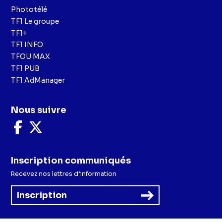
Phototélé
TF1 Le groupe
TF1+
TF1 INFO
TFOU MAX
TF1 PUB
TF1 AdManager
Nous suivre
Nous
Nous
suivre
suivre
sur
sur
Facebook
X
Inscription communiqués
Recevez nos lettres d’information
Inscription