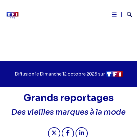
Reche
Aller
au
contenu
principal
Diffusion le
Jour
Dimanche 12 octobre 2025
sur
Chaîne
de
de
diffusion
diffusion
Grands reportages
Des vieilles marques à la mode
Partager "2025-10-12 14:50 - Report
Partager "2025-10-12 14:50 -
Partager "2025-10-12 1