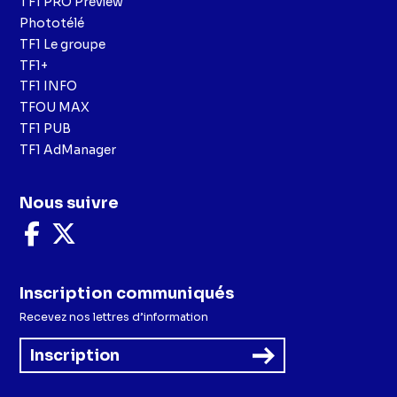
TF1 PRO Preview
Phototélé
TF1 Le groupe
TF1+
TF1 INFO
TFOU MAX
TF1 PUB
TF1 AdManager
Nous suivre
Nous
Nous
suivre
suivre
sur
sur
Facebook
X
Inscription communiqués
Recevez nos lettres d’information
Inscription