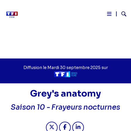
Reche
Aller
au
contenu
principal
Diffusion le
Jour
Mardi 30 septembre 2025
sur
de
Chaîne
diffusion
de
diffusion
Grey's anatomy
Saison 10 -
Frayeurs nocturnes
Partager "2025-09-30 18:20 - Grey'
Partager "2025-09-30 18:20 
Partager "2025-09-30 1