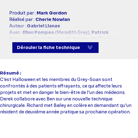
Casting
Produit par :
Mark Gordon
simba
Réalisé par :
Cherie Nowlan
Auteur :
Gabriel Llanas
Avec :
Ellen Pompeo
(Meredith Grey),
Patrick
Dempsey
(Derek Shepherd),
Sandra Oh
(Cristina
Yang),
Justin Chambers
(Alex Karev),
Chandra
Dérouler la fiche technique
Wilson
(Miranda Bailey),
Jessica Capshaw
(Arizona
Robbins),
Kevin McKidd
(Owen Hunt),
Sara Ramirez
(Callie Torres),
James Pickens Jr.
(Richard Webber),
Jesse Williams
(Jackson Avery),
Sarah Drew
(April
Résumé
Kepner)
C'est Halloween et les membres du Grey-Soan sont
confrontés à des patients effrayants, ce qui affecte leurs
projets et met en danger le bien-être de l'un des médecins.
Derek collabore avec Ben sur une nouvelle technique
chirurgicale. Richard met Bailey en colère en demandant qu'un
résident de deuxième année pratique sa prochaine opération.