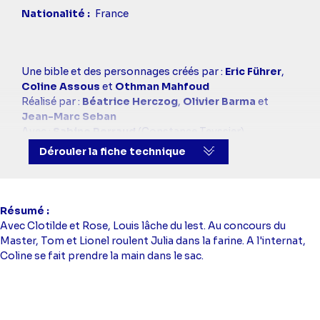
Nationalité
France
Casting
Une bible et des personnages créés par :
Eric Führer
,
simba
Coline Assous
et
Othman Mahfoud
Réalisé par :
Béatrice Herczog
,
Olivier Barma
et
Jean-Marc Seban
Avec :
Sabine Perraud
(Constance Teyssier),
Benjamin Baroche
(Emmanuel Teyssier),
Loan
Dérouler la fiche technique
Becmont
(Jim Leroy),
Zoï Severin
(Jasmine Kasmi),
Azize Diabaté
(Enzo Lopez),
Alexandra Favalli
(Maya
Dubois),
Tom Darmon
(Tom Azem),
Virginie Caliari
(Olivia Listrac),
Stéphane Blancafort
(Marc Leroy),
Résumé
Vanessa Demouy
(Rose Latour),
Catherine Marchal
Avec Clotilde et Rose, Louis lâche du lest. Au concours du
(Claire Guinot),
Thomas Vilan
(Léonard Sebbah),
Master, Tom et Lionel roulent Julia dans la farine. A l'internat,
Lucien Belvès
(Lionnel Lanneau),
Maïa Bringue
(Zoé
Coline se fait prendre la main dans le sac.
Lanneau),
Benjamin Douba Paris
(Solal Fayet),
Terence Telle
(Gaëtan Rivière),
Noémie Zeitoun
(Alice Wiesberg),
Elsa Lunghini
(Clotilde Armand),
Janis Abrikh
(Joachim Guerraud),
Hubert Roulleau