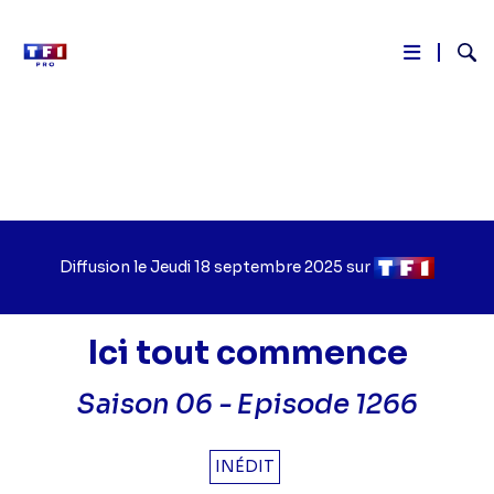
Reche
Aller
au
contenu
principal
Diffusion le
Jour
Jeudi 18 septembre 2025
sur
Chaîne
de
de
diffusion
diffusion
Ici tout commence
Saison 06 -
Episode 1266
INÉDIT