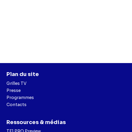
(Stanislas du Chesnay),
Ginnie Watson
(Angèle
Lisetti),
Talina Boyaci
(Coline Morel),
Margaux Aguilar
(Billie Coudert),
Julie Sassoust
(Anaïs Grimbert),
Aaricia Lemaire
(Carla Furiani),
Bérénice Tannenberg
(Bérénice Leblond)
Plan du site
Grilles TV
Presse
Programmes
Contacts
Ressources & médias
TF1 PRO Preview