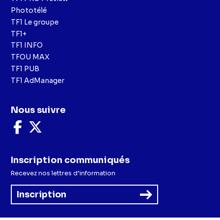
Phototélé
TF1 Le groupe
TF1+
TF1 INFO
TFOU MAX
TF1 PUB
TF1 AdManager
Nous suivre
Nous
Nous
suivre
suivre
sur
sur
Facebook
X
Inscription communiqués
Recevez nos lettres d’information
Inscription