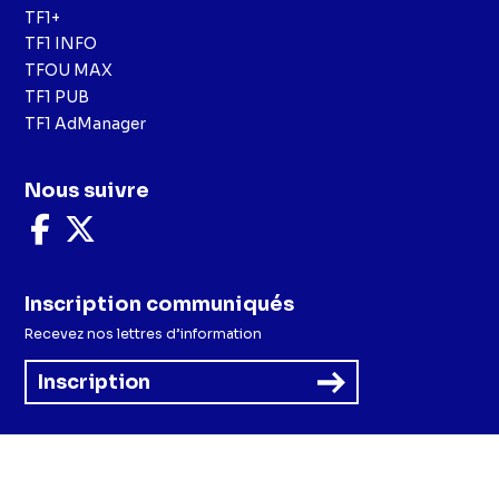
TF1+
TF1 INFO
TFOU MAX
TF1 PUB
TF1 AdManager
Nous suivre
Nous
Nous
suivre
suivre
sur
sur
Facebook
X
Inscription communiqués
Recevez nos lettres d’information
Inscription
Menu
Mentions légales et CGU
Politique de confidentialité
Politique cookies
Préférences cookies
Accessibilité - Partiellement conforme
CGV