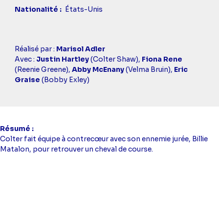
Nationalité
États-Unis
Casting
Réalisé par :
Marisol Adler
simba
Avec :
Justin Hartley
(Colter Shaw),
Fiona Rene
(Reenie Greene),
Abby McEnany
(Velma Bruin),
Eric
Graise
(Bobby Exley)
Résumé
Colter fait équipe à contrecœur avec son ennemie jurée, Billie
Matalon, pour retrouver un cheval de course.