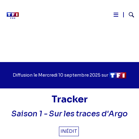
Reche
Aller
au
contenu
principal
Diffusion le
Jour
Mercredi 10 septembre 2025
sur
Chaîne
de
de
diffusion
diffusion
Tracker
Saison 1 -
Sur les traces d'Argo
INÉDIT