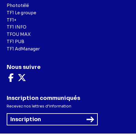
Phototélé
TF1 Le groupe
TF1+
TF1 INFO
TFOU MAX
TF1 PUB
TF1 AdManager
Nous suivre
Nous
Nous
suivre
suivre
sur
sur
Facebook
X
Inscription communiqués
Recevez nos lettres d’information
Inscription