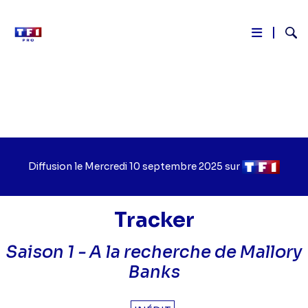
Reche
Aller
au
contenu
principal
Diffusion le
Jour
Mercredi 10 septembre 2025
sur
Chaîne
de
de
diffusion
diffusion
Tracker
Saison 1 -
A la recherche de Mallory
Banks