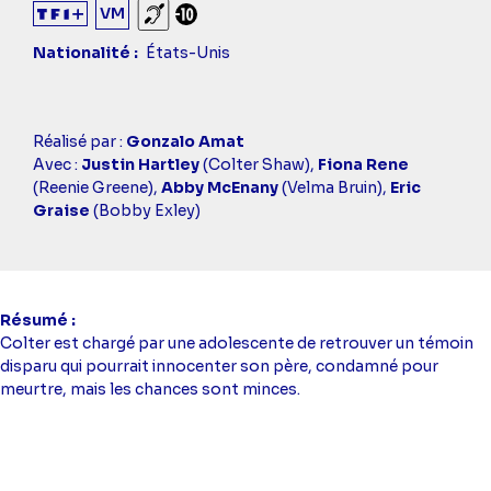
VM
Sourds et malentendants
Déconseillé aux -10 ans
Nationalité
États-Unis
Casting
Réalisé par :
Gonzalo Amat
simba
Avec :
Justin Hartley
(Colter Shaw),
Fiona Rene
(Reenie Greene),
Abby McEnany
(Velma Bruin),
Eric
Graise
(Bobby Exley)
Résumé
Colter est chargé par une adolescente de retrouver un témoin
disparu qui pourrait innocenter son père, condamné pour
meurtre, mais les chances sont minces.