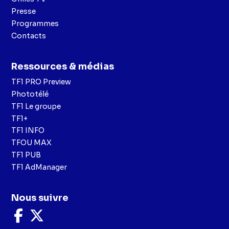
Presse
Programmes
Contacts
Ressources & médias
TF1 PRO Preview
Phototélé
TF1 Le groupe
TF1+
TF1 INFO
TFOU MAX
TF1 PUB
TF1 AdManager
Nous suivre
Nous
Nous
suivre
suivre