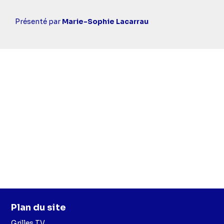
Casting
Présenté par
Marie-Sophie Lacarrau
simba
Plan du site
Grilles TV