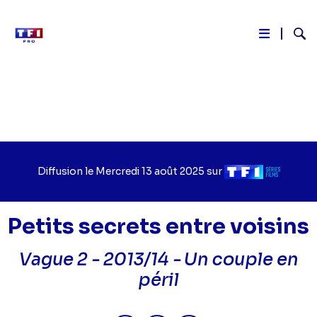
Reche
Aller
au
contenu
principal
Diffusion le
Jour
Mercredi 13 août 2025
sur
Chaîne
de
de
diffusion
diffusion
Petits secrets entre voisins
Vague 2 - 2013/14 -
Un couple en
péril