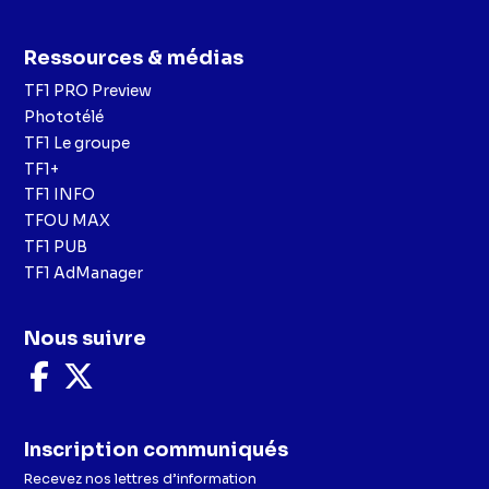
Ressources & médias
TF1 PRO Preview
Phototélé
TF1 Le groupe
TF1+
TF1 INFO
TFOU MAX
TF1 PUB
TF1 AdManager
Nous suivre
Nous
Nous
suivre
suivre
sur
sur
Facebook
X
Inscription communiqués
Recevez nos lettres d’information