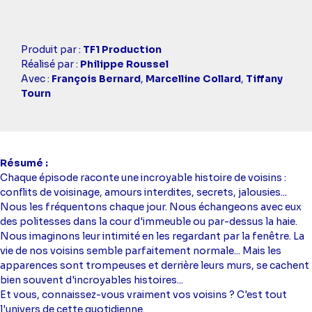
Casting
Produit par :
TF1 Production
simba
Réalisé par :
Philippe Roussel
Avec :
François Bernard
,
Marcelline Collard
,
Tiffany
Tourn
Résumé
Chaque épisode raconte une incroyable histoire de voisins :
conflits de voisinage, amours interdites, secrets, jalousies...
Nous les fréquentons chaque jour. Nous échangeons avec eux
des politesses dans la cour d'immeuble ou par-dessus la haie.
Nous imaginons leur intimité en les regardant par la fenêtre. La
vie de nos voisins semble parfaitement normale... Mais les
apparences sont trompeuses et derrière leurs murs, se cachent
bien souvent d'incroyables histoires...
Et vous, connaissez-vous vraiment vos voisins ? C'est tout
l'univers de cette quotidienne.