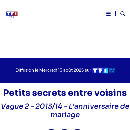
Reche
Aller
au
contenu
principal
Diffusion le
Jour
Mercredi 13 août 2025
sur
Chaîne
de
de
diffusion
diffusion
Petits secrets entre voisins
Vague 2 - 2013/14 -
L'anniversaire de
mariage