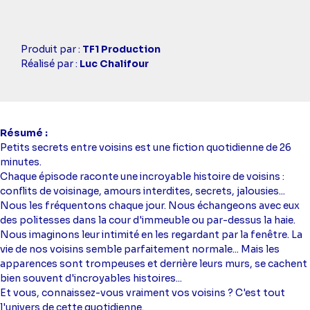
Casting
Produit par :
TF1 Production
simba
Réalisé par :
Luc Chalifour
Résumé
Petits secrets entre voisins est une fiction quotidienne de 26
minutes.
Chaque épisode raconte une incroyable histoire de voisins :
conflits de voisinage, amours interdites, secrets, jalousies...
Nous les fréquentons chaque jour. Nous échangeons avec eux
des politesses dans la cour d'immeuble ou par-dessus la haie.
Nous imaginons leur intimité en les regardant par la fenêtre. La
vie de nos voisins semble parfaitement normale... Mais les
apparences sont trompeuses et derrière leurs murs, se cachent
bien souvent d'incroyables histoires...
Et vous, connaissez-vous vraiment vos voisins ? C'est tout
l'univers de cette quotidienne.