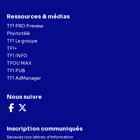
Ressources & médias
TF1 PRO Preview
Phototélé
TF1 Le groupe
TF1+
TF1 INFO
TFOU MAX
TF1 PUB
TF1 AdManager
Nous suivre
Nous
Nous
suivre
suivre
sur
sur
Facebook
X
Inscription communiqués
Recevez nos lettres d’information