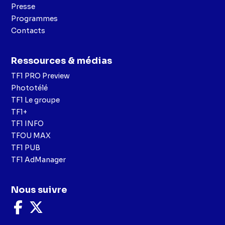
Presse
Programmes
Contacts
Ressources & médias
TF1 PRO Preview
Phototélé
TF1 Le groupe
TF1+
TF1 INFO
TFOU MAX
TF1 PUB
TF1 AdManager
Nous suivre
Nous
Nous
suivre
suivre