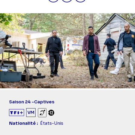
Saison 24 -
Captives
VM
Sourds et malentendants
Déconseillé aux -12 ans
Nationalité
États-Unis