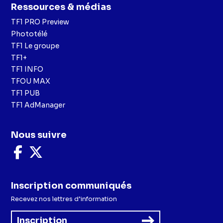
Ressources & médias
TF1 PRO Preview
Phototélé
TF1 Le groupe
TF1+
TF1 INFO
TFOU MAX
TF1 PUB
TF1 AdManager
Nous suivre
Nous
Nous
suivre
suivre
sur
sur
Facebook
X
Inscription communiqués
Recevez nos lettres d’information
Inscription