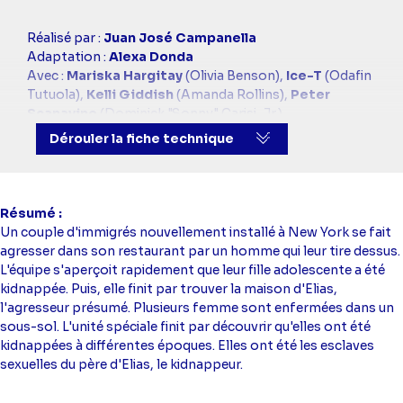
Casting
Réalisé par :
Juan José Campanella
simba
Adaptation :
Alexa Donda
Avec :
Mariska Hargitay
(Olivia Benson),
Ice-T
(Odafin
Tutuola),
Kelli Giddish
(Amanda Rollins),
Peter
Scanavino
(Dominick "Sonny" Carisi, Jr.)
Directeur artistique :
Mélody Dubos
Dérouler la fiche technique
Résumé
Un couple d'immigrés nouvellement installé à New York se fait
agresser dans son restaurant par un homme qui leur tire dessus.
L'équipe s'aperçoit rapidement que leur fille adolescente a été
kidnappée. Puis, elle finit par trouver la maison d'Elias,
l'agresseur présumé. Plusieurs femme sont enfermées dans un
sous-sol. L'unité spéciale finit par découvrir qu'elles ont été
kidnappées à différentes époques. Elles ont été les esclaves
sexuelles du père d'Elias, le kidnappeur.