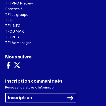
TF1 PRO Preview
Phototélé
TF1 Le groupe
TF1+
TF1 INFO
TFOU MAX
TF1 PUB
TF1 AdManager
Nous suivre
Nous
Nous
suivre
suivre
sur
sur
Facebook
X
Inscription communiqués
Recevez nos lettres d’information
Inscription