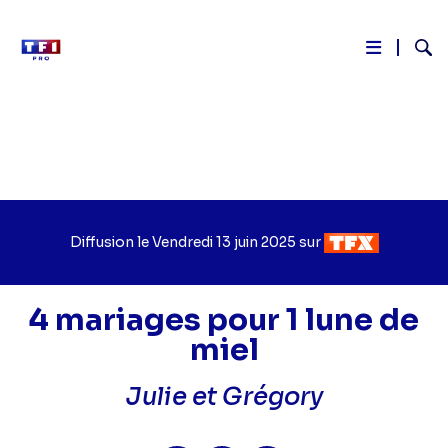
Reche
Aller
au
contenu
principal
Diffusion le
Jour
Vendredi 13 juin 2025
sur
Chaîne
de
de
diffusion
diffusion
4 mariages pour 1 lune de
miel
Julie et Grégory