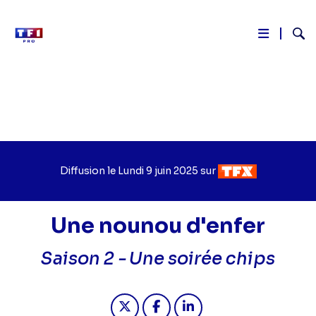
Reche
Aller
au
contenu
principal
Diffusion le
Jour
Lundi 9 juin 2025
sur
Chaîne
de
de
diffusion
diffusion
Une nounou d'enfer
Saison 2 -
Une soirée chips
Partager "2025-06-09 13:20 - Une n
Partager "2025-06-09 13:20 
Partager "2025-06-09 1