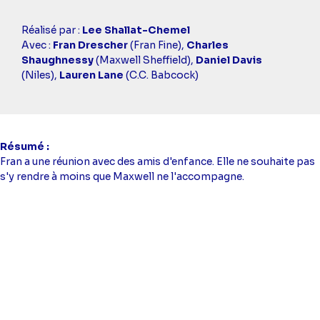
Casting
Réalisé par :
Lee Shallat-Chemel
simba
Avec :
Fran Drescher
(Fran Fine),
Charles
Shaughnessy
(Maxwell Sheffield),
Daniel Davis
(Niles),
Lauren Lane
(C.C. Babcock)
Résumé
Fran a une réunion avec des amis d'enfance. Elle ne souhaite pas
s'y rendre à moins que Maxwell ne l'accompagne.