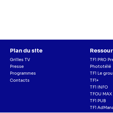
Plan du site
Ressour
Grilles TV
TF1 PRO Pr
Presse
Phototélé
Programmes
TF1 Le gro
Contacts
TF1+
TF1 INFO
TFOU MAX
TF1 PUB
TF1 AdMan