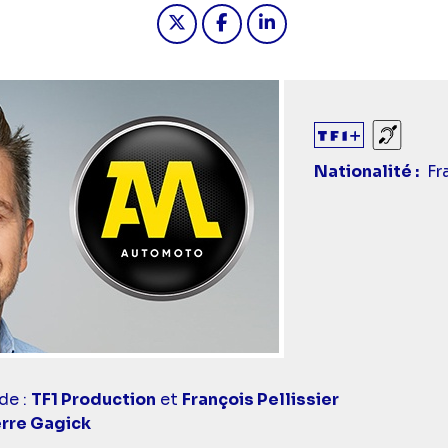
Partager "2025-05-25 10:05 -
Partager "2025-05-25 10
Partager "2025-05-
Sourds
Nationalité
Fr
de :
TF1 Production
et
François Pellissier
rre Gagick