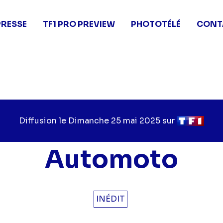
PRESSE
TF1 PRO PREVIEW
PHOTOTÉLÉ
CONT
Diffusion le
Jour
Dimanche 25 mai 2025
sur
Chaîne
de
de
diffusion
diffusion
Automoto
INÉDIT