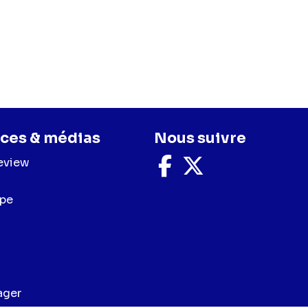
ces & médias
Nous suivre
eview
Nous
Nous
suivre
suivre
sur
sur
upe
Facebook
X
ager