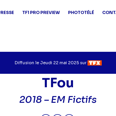
PRESSE
TF1 PRO PREVIEW
PHOTOTÉLÉ
CONT
Diffusion le
Jour
Jeudi 22 mai 2025
sur
Chaîne
de
de
diffusion
diffusion
TFou
2018 – EM Fictifs
Partager "2025-05-22 06:55 - 
Partager "2025-05-22 06:
Partager "2025-05-2