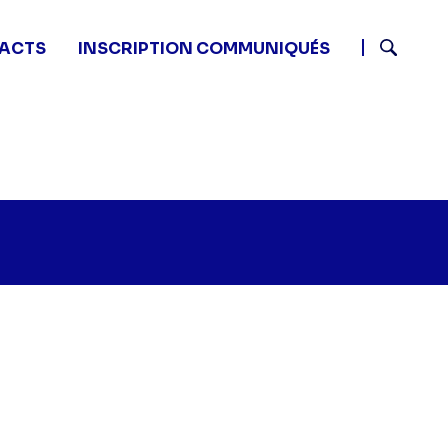
ACTS
INSCRIPTION COMMUNIQUÉS
Recherch
TFou - Jeudi - Long" sur twitter
55 - TFou - Jeudi - Long" sur facebook
2 06:55 - TFou - Jeudi - Long" sur linkedin