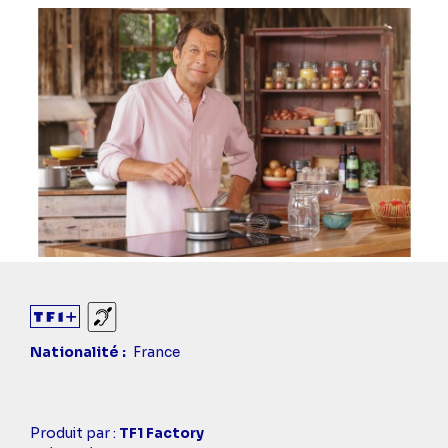
Sourds et malentendants
Nationalité
France
Casting
Produit par :
TF1 Factory