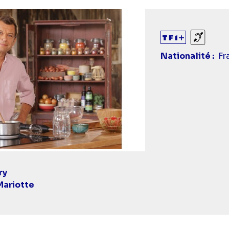
Sourds
Nationalité
Fr
ry
Mariotte