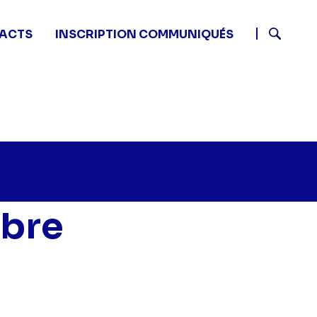
ACTS
INSCRIPTION COMMUNIQUÉS
Recherch
ibre
tits plats en équilibre - -" sur twitter
0 - Petits plats en équilibre - -" sur facebook
 16:20 - Petits plats en équilibre - -" sur linkedin