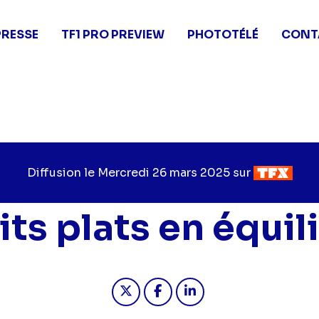
PRESSE
TF1 PRO PREVIEW
PHOTOTÉLÉ
CONT
Diffusion le
Jour
Mercredi 26 mars 2025
sur
Chaîne
de
de
diffusion
diffusion
its plats en équil
Partager "2025-03-26 16:20 - Pe
Partager "2025-03-26 16:2
Partager "2025-03-26