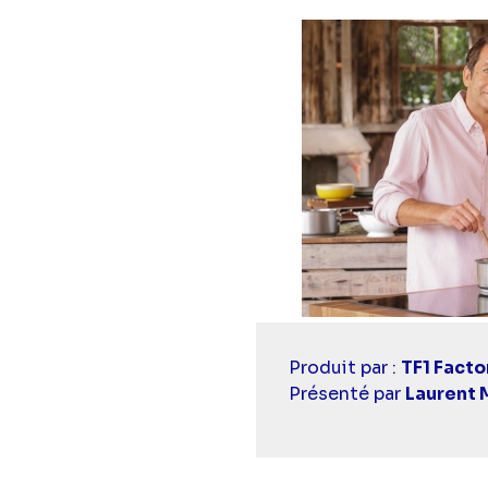
Casting
Produit par :
TF1 Facto
simba
Présenté par
Laurent 