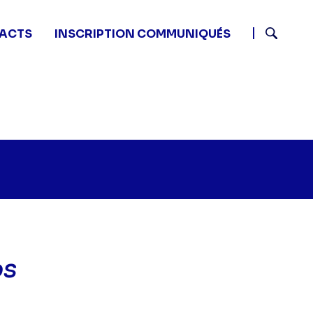
ACTS
INSCRIPTION COMMUNIQUÉS
Recherch
os
es frères Scott - Des super-héros" sur twitter
35 - Les frères Scott - Des super-héros" sur facebook
6 15:35 - Les frères Scott - Des super-héros" sur linke