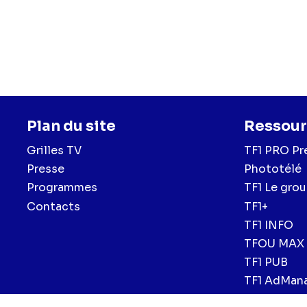
Plan du site
Ressour
Grilles TV
TF1 PRO Pr
Presse
Phototélé
Programmes
TF1 Le gro
Contacts
TF1+
TF1 INFO
TFOU MAX
TF1 PUB
TF1 AdMan