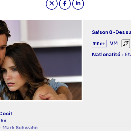
Saison 8 -
Des s
VM
So
Nationalité
Ét
Cecil
ahn
:
Mark Schwahn