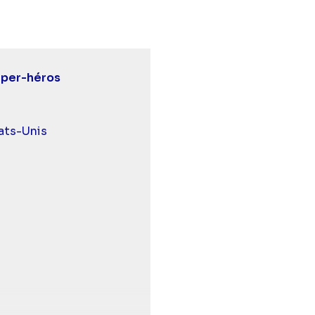
uper-héros
urds et malentendants
ats-Unis