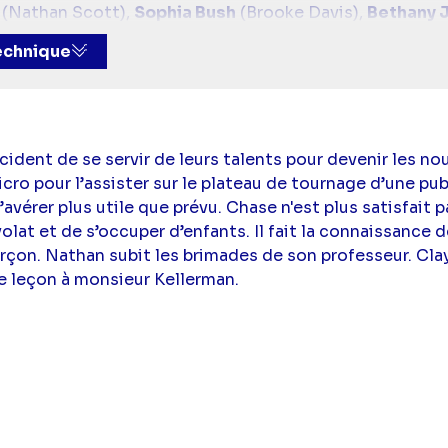
(Nathan Scott),
Sophia Bush
(Brooke Davis),
Bethany J
 Buckley
(Clay Evans),
Shantel VanSanten
(Quinn Jame
technique
on Brundage
(James Lucas "Jamie" Scott),
Austin Nic
ident de se servir de leurs talents pour devenir les n
cro pour l’assister sur le plateau de tournage d’une publ
avérer plus utile que prévu. Chase n'est plus satisfait 
volat et de s’occuper d’enfants. Il fait la connaissance
rçon. Nathan subit les brimades de son professeur. Clay
e leçon à monsieur Kellerman.