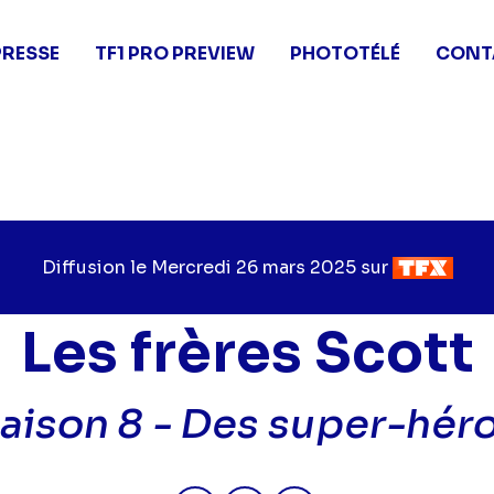
PRESSE
TF1 PRO PREVIEW
PHOTOTÉLÉ
CONT
Diffusion le
Jour
Mercredi 26 mars 2025
sur
Chaîne
de
de
diffusion
diffusion
Les frères Scott
aison 8 -
Des super-hér
Partager "2025-03-26 15:35 - L
Partager "2025-03-26 15:
Partager "2025-03-2