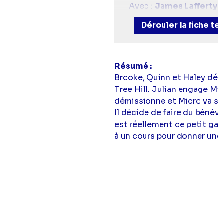
Avec :
James Lafferty
James-Scott),
Robert
Dérouler la fiche 
(Chase Adams),
Jacks
Résumé
Brooke, Quinn et Haley déc
Tree Hill. Julian engage Mi
démissionne et Micro va s’
Il décide de faire du béné
est réellement ce petit ga
à un cours pour donner un