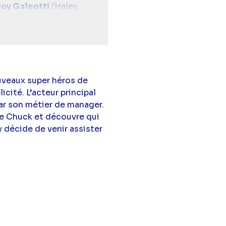
oy Galeotti
(Haley
s),
Stephen Colletti
hols
(Julian Baker)
ouveaux super héros de
icité. L’acteur principal
par son métier de manager.
 de Chuck et découvre qui
 décide de venir assister