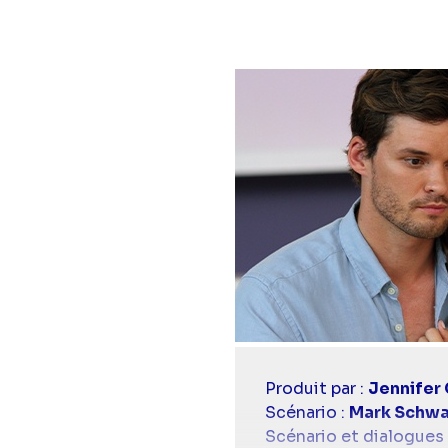
Casting
Produit par :
Jennifer 
simba
Scénario :
Mark Schw
Scénario et dialogues 