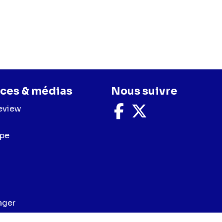
ces & médias
Nous suivre
eview
Nous
Nous
suivre
suivre
sur
sur
upe
Facebook
X
ager