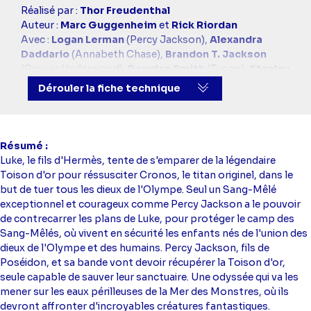
Casting
Réalisé par :
Thor Freudenthal
simba
Auteur :
Marc Guggenheim
et
Rick Riordan
Avec :
Logan Lerman
(Percy Jackson),
Alexandra
Daddario
(Annabeth Chase),
Brandon T. Jackson
(Grover Underwood),
Douglas Smith
(Tyson),
Stanley
Tucci
(Dionysos),
Leven Rambin
(Clarisse La Rue),
Dérouler la fiche technique
Jake Abel
(Luke Castellan)
Résumé
Luke, le fils d'Hermès, tente de s'emparer de la légendaire
Toison d'or pour réssusciter Cronos, le titan originel, dans le
but de tuer tous les dieux de l'Olympe. Seul un Sang-Mêlé
exceptionnel et courageux comme Percy Jackson a le pouvoir
de contrecarrer les plans de Luke, pour protéger le camp des
Sang-Mêlés, où vivent en sécurité les enfants nés de l'union des
dieux de l'Olympe et des humains. Percy Jackson, fils de
Poséidon, et sa bande vont devoir récupérer la Toison d'or,
seule capable de sauver leur sanctuaire. Une odyssée qui va les
mener sur les eaux périlleuses de la Mer des Monstres, où ils
devront affronter d'incroyables créatures fantastiques.