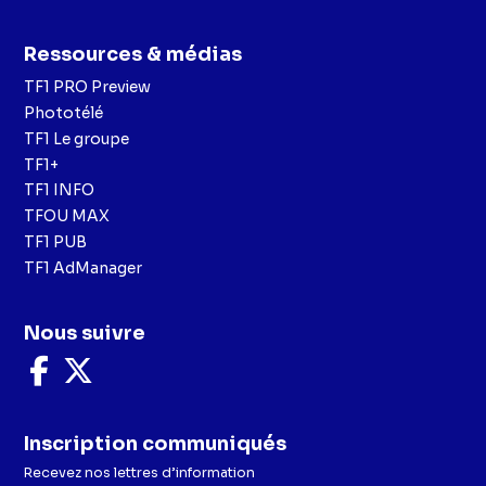
Ressources & médias
TF1 PRO Preview
Phototélé
TF1 Le groupe
TF1+
TF1 INFO
TFOU MAX
TF1 PUB
TF1 AdManager
Nous suivre
Nous
Nous
suivre
suivre
sur
sur
Facebook
X
Inscription communiqués
Recevez nos lettres d’information