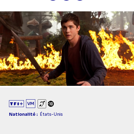
VM
Sourds et malentendants
Déconseillé aux -10 ans
Nationalité
États-Unis