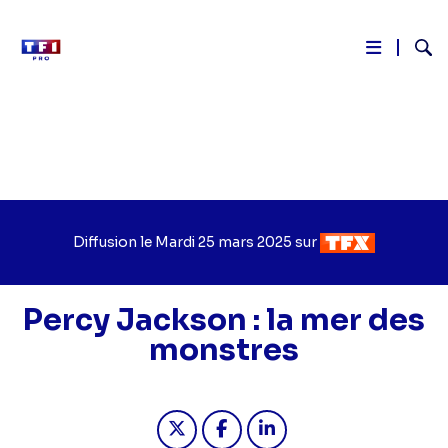
Reche
Aller
au
contenu
principal
Diffusion le
Jour
Mardi 25 mars 2025
sur
Chaîne
de
de
diffusion
diffusion
Percy Jackson : la mer des
monstres
Partager "2025-03-25 21:10 - Percy 
Partager "2025-03-25 21:10 -
Partager "2025-03-25 2