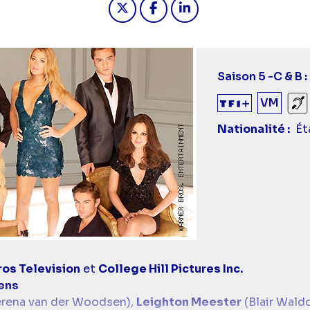
Saison 5 -
C & B :
VM
So
Nationalité
Ét
os Television
et
College Hill Pictures Inc.
ens
rena van der Woodsen),
Leighton Meester
(Blair Waldo