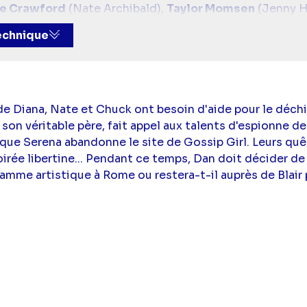
e Crawford
(Nate Archibald),
Taylor Momsen
(Jenny H
s),
Kelly Rutherford
(Lily van der Woodsen),
Matthew 
technique
ll
(la voix de Gossip Girl dans la VO)
de Diana, Nate et Chuck ont besoin d'aide pour le déchi
son véritable père, fait appel aux talents d'espionne de 
ue Serena abandonne le site de Gossip Girl. Leurs quê
irée libertine... Pendant ce temps, Dan doit décider de s
gramme artistique à Rome ou restera-t-il auprès de Blair