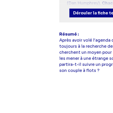
(Dan Humphrey),
Chac
Westwick
(Chuck Bas
Dérouler la fiche 
Humphrey),
Kristen Be
Résumé
Après avoir volé l'agenda 
toujours à la recherche de 
cherchent un moyen pour q
les mener à une étrange so
partira-t-il suivre un pro
son couple à flots ?