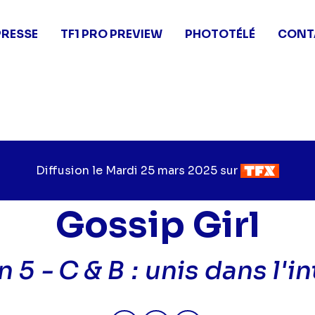
PRESSE
TF1 PRO PREVIEW
PHOTOTÉLÉ
CONT
Diffusion le
Jour
Mardi 25 mars 2025
sur
Chaîne
de
de
diffusion
diffusion
Gossip Girl
n 5 -
C & B : unis dans l'i
Partager "2025-03-25 10:30 - Go
Partager "2025-03-25 10:3
Partager "2025-03-25