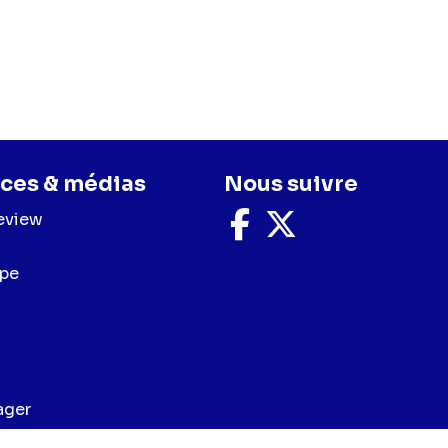
ces & médias
Nous suivre
eview
Nous
Nous
suivre
suivre
sur
sur
upe
Facebook
X
ager