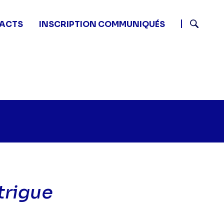
ACTS
INSCRIPTION COMMUNIQUÉS
Recherch
ntrigue
ssip Girl - C & B : unis dans l'intrigue" sur twitter
0 - Gossip Girl - C & B : unis dans l'intrigue" sur face
 10:30 - Gossip Girl - C & B : unis dans l'intrigue" sur 