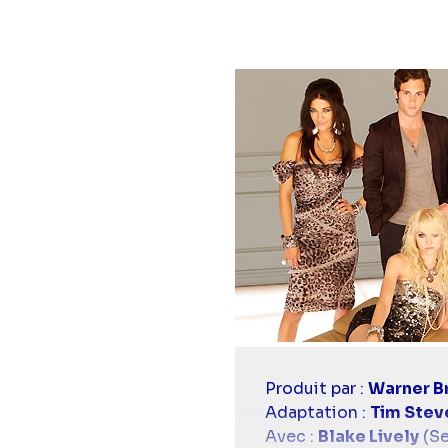
Casting
Produit par :
Warner Br
simba
Adaptation :
Tim Stev
Avec :
Blake Lively
(Se