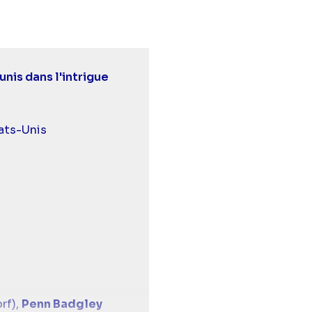
 unis dans l'intrigue
urds et malentendants
ats-Unis
rf),
Penn Badgley