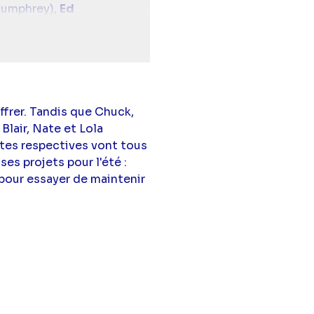
umphrey),
Ed
Settle
(Rufus
ffrer. Tandis que Chuck,
Blair, Nate et Lola
tes respectives vont tous
es projets pour l'été :
 pour essayer de maintenir