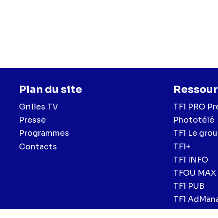
Plan du site
Ressour
Grilles TV
TF1 PRO Pr
Presse
Phototélé
Programmes
TF1 Le gro
Contacts
TF1+
TF1 INFO
TFOU MAX
TF1 PUB
TF1 AdMan