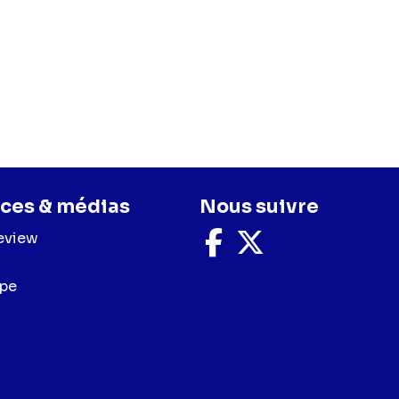
ces & médias
Nous suivre
eview
Nous
Nous
suivre
suivre
sur
sur
upe
Facebook
X