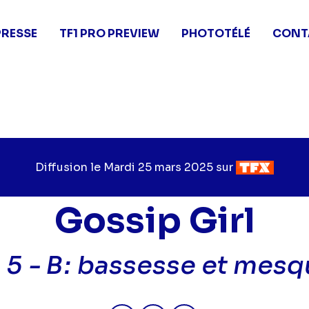
PRESSE
TF1 PRO PREVIEW
PHOTOTÉLÉ
CONT
Diffusion le
Jour
Mardi 25 mars 2025
sur
Chaîne
de
de
diffusion
diffusion
Gossip Girl
 5 -
B: bassesse et mesq
Partager "2025-03-25 09:35 - G
Partager "2025-03-25 09:
Partager "2025-03-2