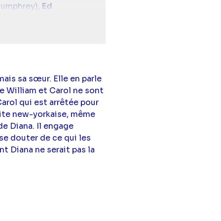
umphrey),
Ed
Settle
(Rufus
ais sa sœur. Elle en parle
ue William et Carol ne sont
arol qui est arrêtée pour
élite new-yorkaise, même
e Diana. Il engage
 se douter de ce qui les
nt Diana ne serait pas la