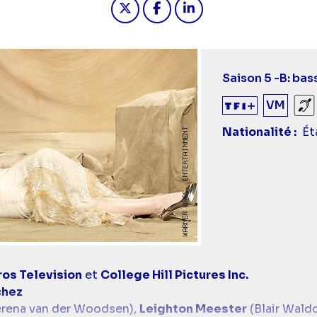
Saison 5 -
B: bas
VM
So
Nationalité
Ét
os Television
et
College Hill Pictures Inc.
chez
rena van der Woodsen),
Leighton Meester
(Blair Waldo