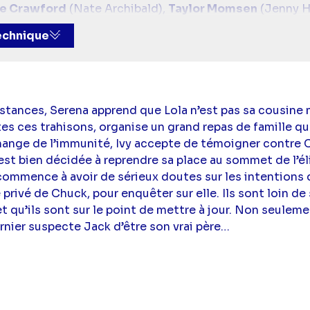
e Crawford
(Nate Archibald),
Taylor Momsen
(Jenny H
s),
Kelly Rutherford
(Lily van der Woodsen),
Matthew 
technique
ll
(la voix de Gossip Girl dans la VO)
tances, Serena apprend que Lola n’est pas sa cousine m
utes ces trahisons, organise un grand repas de famille q
change de l’immunité, Ivy accepte de témoigner contre C
 est bien décidée à reprendre sa place au sommet de l’
ommence à avoir de sérieux doutes sur les intentions d
privé de Chuck, pour enquêter sur elle. Ils sont loin de
t qu’ils sont sur le point de mettre à jour. Non seuleme
nier suspecte Jack d’être son vrai père…