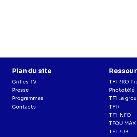
Plan du site
Ressour
Grilles TV
TF1 PRO Pr
Presse
Phototélé
Programmes
TF1 Le gro
Contacts
TF1+
TF1 INFO
TFOU MAX
TF1 PUB