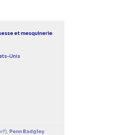
sesse et mesquinerie
urds et malentendants
ats-Unis
rf),
Penn Badgley