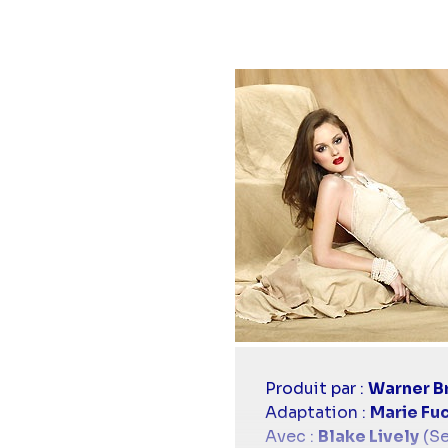
Casting
Produit par :
Warner Br
simba
Adaptation :
Marie Fu
Avec :
Blake Lively
(Se