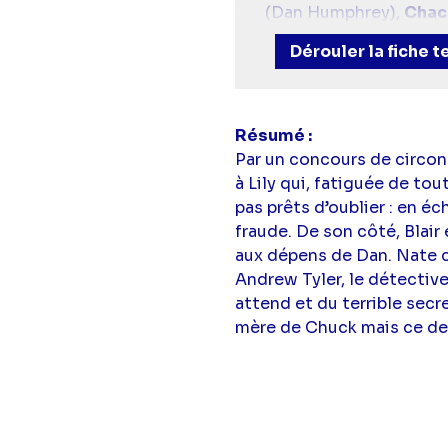
(Dan Humphrey),
Chac
Westwick
(Chuck Bas
Dérouler la fiche 
Humphrey),
Kristen Be
Résumé
Par un concours de circons
à Lily qui, fatiguée de to
pas prêts d’oublier : en é
fraude. De son côté, Blair
aux dépens de Dan. Nate c
Andrew Tyler, le détective 
attend et du terrible secre
mère de Chuck mais ce der