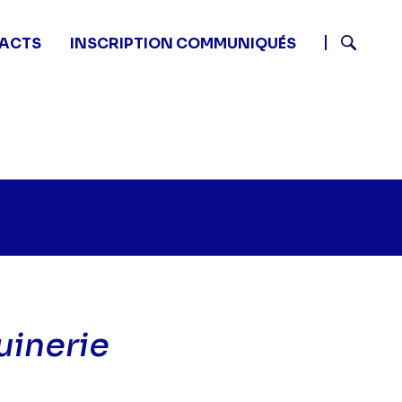
ACTS
INSCRIPTION COMMUNIQUÉS
Recherch
uinerie
ossip Girl - B: bassesse et mesquinerie" sur twitter
35 - Gossip Girl - B: bassesse et mesquinerie" sur fac
5 09:35 - Gossip Girl - B: bassesse et mesquinerie" su